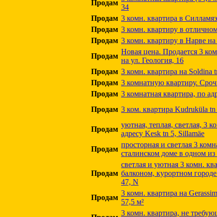
Продам
34
Продам
3 комн. квартира в Силламяэ
Продам
3 комн. квартиру в отлично
Продам
3 комн. квартиру в Нарве на
Новая цена. Продается 3 ко
Продам
на ул. Геология, 16
Продам
3 комн. квартира на Soldina 
Продам
3 комнатную квартиру. Сро
Продам
3 комнатная квартира, по адре
Продам
3 ком. квартира Kudruküla tn 
уютная, теплая, светлая, 3 
Продам
адресу Kesk tn 5, Sillamäe
просторная и светлая 3 комн
Продам
сталинском доме в одном из
светлая и уютная 3 комн. кв
Продам
балконом, курортном городе п
47, N
3 комн. квартира на Gerassimo
Продам
57,5 м²
3 комн. квартира, не требу