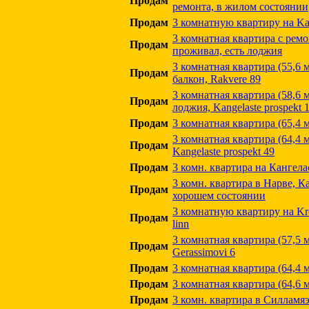
Продам
ремонта, в жилом состоянии
Продам
3 комнатную квартиру на Kan
3 комнатная квартира с ремо
Продам
проживал, есть лоджия
3 комнатная квартира (55,6 м.
Продам
балкон, Rakvere 89
3 комнатная квартира (58,6 м.
Продам
лоджия, Kangelaste prospekt 
Продам
3 комнатная квартира (65,4 м.
3 комнатная квартира (64,4 м
Продам
Kangelaste prospekt 49
Продам
3 комн. квартира на Кангела
3 комн. квартира в Нарве, Ка
Продам
хорошем состоянии
3 комнатную квартиру на Kre
Продам
linn
3 комнатная квартира (57,5 м.
Продам
Gerassimovi 6
Продам
3 комнатная квартира (64,4 м.
Продам
3 комнатная квартира (64,6 м
Продам
3 комн. квартира в Силламя