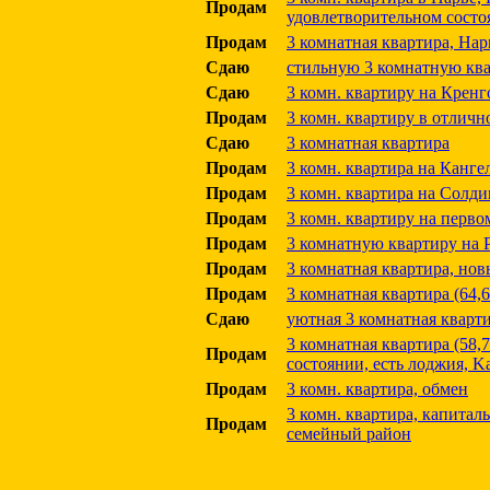
Продам
удовлетворительном состо
Продам
3 комнатная квартира, Нар
Сдаю
стильную 3 комнатную кв
Сдаю
3 комн. квартиру на Кренг
Продам
3 комн. квартиру в отличн
Сдаю
3 комнатная квартира
Продам
3 комн. квартира на Кангел
Продам
3 комн. квартира на Солди
Продам
3 комн. квартиру на перво
Продам
3 комнатную квартиру на Р
Продам
3 комнатная квартира, нов
Продам
3 комнатная квартира (64,6 
Сдаю
уютная 3 комнатная кварти
3 комнатная квартира (58,7
Продам
состоянии, есть лоджия, Ka
Продам
3 комн. квартира, обмен
3 комн. квартира, капитал
Продам
семейный район