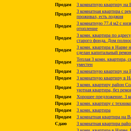
Продам
3 комнатную квартиру на В
3 комнатная квартира с ре
Продам
проживал, есть лоджия
3 комнатную 77.4 м2 с ни
Продам
отопление
3 комн. квартира по адресу
Продам
старого фонда. Дом полно
3 комн. квартира в Нарве н
Продам
сделан капитальный ремо
Теплая 3 комн. квартира, с
Продам
уместен
Продам
3 комнатную квартиру на Р
Продам
3 комнатную квартиру в Н
3 комн. квартиру район Со
Продам
уютная квартира, без ремо
Продам
Хорошее предложение. 3 к
Продам
3 комн. квартиру с техник
Продам
3 комн. квартира
Продам
3 комнатная квартира на В
Сдаю
3 комнатная квартира рай
3 комн. квартира в Нарве, К