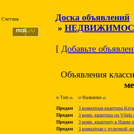
Доска объявлений
Счетчик
»
НЕДВИЖИМОС
[
Добавьте объявлени
Объявления класс
ме
Тип
Название
Продам
3 комнатная квартира Kevad
Продам
3 комн. квартира на Võidu p
Продам
3 комн. квартиру в Нарве н
Продам
3 комнатная с отличной л