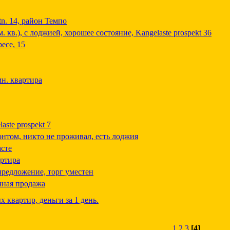
tn. 14, район Темпо
. кв.), с лоджией, хорошее состояние, Kangelaste prospekt 36
есе, 15
мн. квартира
aste prospekt 7
онтом, никто не проживал, есть лоджия
асте
артира
предложение, торг уместен
чная продажа
квартир, деньги за 1 день.
1
2
3
[4]