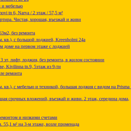
й и мебелью
vi tn 6, Narva / 2 этаж / 57,5 м²
артира. Чистая, хорошая, въезжай и живи
63м2, без ремонта
м. кв.), с большой лоджией, Kreenholmi 24а
ом доме на первом этаже с лоджией
3 эт, лифт, лоджия, без ремонта, в жилом состоянии
, Kivilinna tn.9, 5этаж из 9-ти
сле ремонта
м. кв.), с мебелью и техникой, большая лоджия с видом на Prisma
ющая срочных вложений, въезжай и живи. 2 этаж, середина дома,
 ремонтом и низкими счетами
. 55,1 м² на 3-м этаже, возле променада