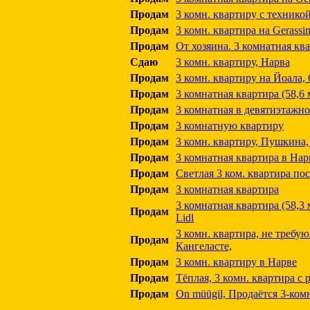
Продам
3 комн. квартиру с технико
Продам
3 комн. квартира на Gerassimo
Продам
От хозяина. 3 комнатная кв
Сдаю
3 комн. квартиру, Нарва
Продам
3 комн. квартиру на Йоала, 
Продам
3 комнатная квартира (58,6 
Продам
3 комнатная в девятиэтажн
Продам
3 комнатную квартиру
Продам
3 комн. квартиру, Пушкина, 
Продам
3 комнатная квартира в Нарве
Продам
Светлая 3 ком. квартира по
Продам
3 комнатная квартира
3 комнатная квартира (58,3 
Продам
Lidl
3 комн. квартира, не требу
Продам
Кангеласте,
Продам
3 комн. квартиру в Нарве
Продам
Тёплая, 3 комн. квартира с
Продам
On müügil, Продаётся 3‑комн