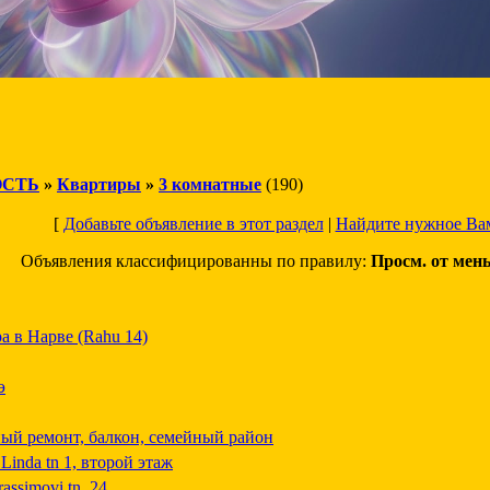
СТЬ
»
Квартиры
»
3 комнатные
(190)
[
Добавьте объявление в этот раздел
|
Найдите нужное Ва
Объявления классифицированны по правилу:
Просм. от мен
а в Нарве (Rahu 14)
э
ный ремонт, балкон, семейный район
Linda tn 1, второй этаж
assimovi tn. 24