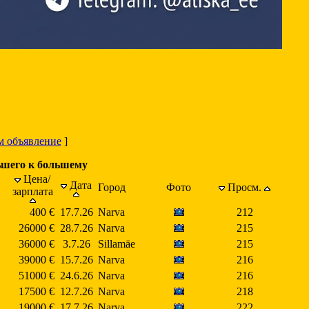
м объявление
]
ьшего к большему
Цена/
Дата
Город
Фото
Просм.
зарплата
400 €
17.7.26
Narva
212
26000 €
28.7.26
Narva
215
36000 €
3.7.26
Sillamäe
215
39000 €
15.7.26
Narva
216
51000 €
24.6.26
Narva
216
17500 €
12.7.26
Narva
218
19000 €
17.7.26
Narva
222