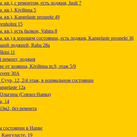
. кв.), с ремонтом, есть лоджия, Juuli 7
 кв.), Kivilinna 5
. кв.), Kangelaste prospekt 49
eenholmi 15
 кв.), есть балкон, Vahtra 8
м. кв.) в хорошем состоянии, есть лоджия, Kangelaste prospekt 36
ьшой лоджией, Rahu 28a
škini 11
й ремонт, лоджия
 от хозяина, Kivilinna tn.9, этаж 5/9
kvere 30A
 Суур, 12, 2/4 этаж, в нормальном состоянии
ngelaste 12a
 Ольгина (Совхоз Нарва)
а, 14
63м2, без ремонта
м состоянии в Нарве
 Кангеласте, 19