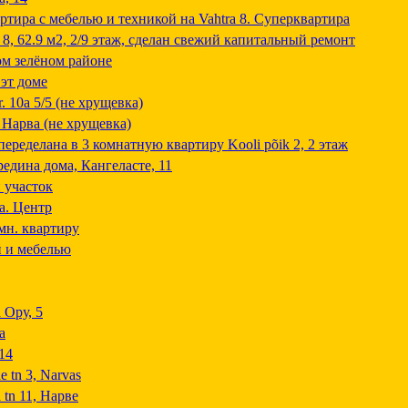
ртира с мебелью и техникой на Vahtra 8. Суперквартира
 8, 62.9 м2, 2/9 этаж, сделан свежий капитальный ремонт
ом зелёном районе
 эт доме
. 10a 5/5 (не хрущевка)
 Нарва (не хрущевка)
переделана в 3 комнатную квартиру Kooli põik 2, 2 этаж
ередина дома, Кангеласте, 11
 участок
a. Центр
мн. квартиру
й и мебелью
 Ору, 5
а
 14
 tn 3, Narvas
 tn 11, Нарве