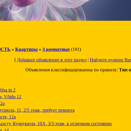
СТЬ
»
Квартиры
»
3 комнатные
(191)
[
Добавьте объявление в этот раздел
|
Найдите нужное Ва
Объявления классифицированны по правилу:
Тип о
isa tn 2
а, Võidu 12
12a
ускюла, 11, 2/5 этаж, требует ремонта
сте, 12а
ыэсуу, Кудрукюла, 10А, 3/3 этаж, в отличном состоянии
а, 14