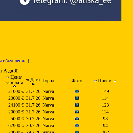
м объявление
]
т А до Я
Цена/
Дата
Город
Фото
Просм.
зарплата
21000 €
31.7.26
Narva
149
20000 €
31.7.26
Narva
114
24100 €
31.7.26
Narva
123
20000 €
31.7.26
Narva
114
25000 €
30.7.26
Narva
98
67900 €
30.7.26
Narva
94
20000 €
29.7.26
нарва
202