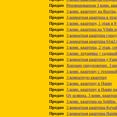
Продам
Реновированная 3 комн. ква
Продам
3 комн. квартиру на Вахтра,
Продам
3 комнатная квартира в тих
Продам
3 комн. квартиру, 1 этаж в 9
Продам
3 комн. квартира на Võidu pr
Продам
3 комнатная квартира город
Продам
2 комнатная квартира 61м2 
Продам
3 комн. квартира, 2 этаж, с
Продам
3 комн. хрущевка + садовый
Продам
3 комнатная квартира у Fam
Продам
Хорошее предложение. 3 ко
Продам
3 комн. квартиру с технико
Продам
3 комнатную квартиру
Продам
3 комн. квартиру в Нарве
Продам
3 комн. квартиру в Нарве на
Продам
От хозяина. 3 комн. квартир
Продам
3 комн. квартира на Soldina
Продам
3 комнатная квартира Kevade
Продам
3 комнатная квартира Haigla