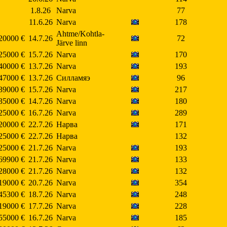
1.8.26
Narva
77
11.6.26
Narva
178
Ahtme/Kohtla-
20000 €
14.7.26
72
Järve linn
25000 €
15.7.26
Narva
170
40000 €
13.7.26
Narva
193
47000 €
13.7.26
Силламяэ
96
39000 €
15.7.26
Narva
217
35000 €
14.7.26
Narva
180
25000 €
16.7.26
Narva
289
20000 €
22.7.26
Нарва
171
25000 €
22.7.26
Нарва
132
25000 €
21.7.26
Narva
193
69900 €
21.7.26
Narva
133
28000 €
21.7.26
Narva
132
19000 €
20.7.26
Narva
354
45300 €
18.7.26
Narva
248
19000 €
17.7.26
Narva
228
55000 €
16.7.26
Narva
185