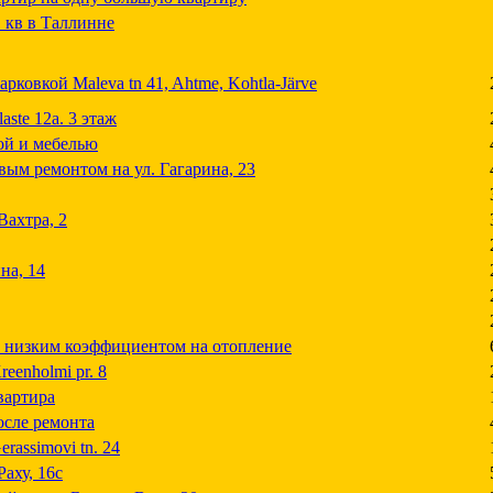
. кв в Таллинне
рковкой Maleva tn 41, Ahtme, Kohtla-Järve
aste 12a. 3 этаж
кой и мебелью
вым ремонтом на ул. Гагарина, 23
Вахтра, 2
на, 14
 и низким коэффициентом на отопление
eenholmi pr. 8
квартира
осле ремонта
rassimovi tn. 24
аху, 16с