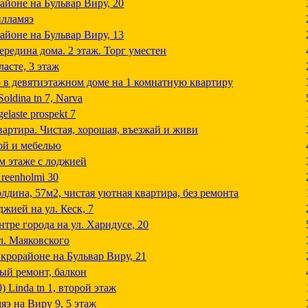
айоне на Бульвар Виру, 20
илламяэ
айоне на Бульвар Виру, 13
середина дома. 2 этаж. Торг уместен
ласте, 3 этаж
 в девятиэтажном доме на 1 комнатную квартиру
oldina tn 7, Narva
laste prospekt 7
вартира. Чистая, хорошая, въезжай и живи
кой и мебелью
ом этаже с лоджией
reenholmi 30
лдина, 57м2, чистая уютная квартира, без ремонта
джией на ул. Кеск, 7
нтре города на ул. Харидусе, 20
л. Маяковского
икрорайоне на Бульвар Виру, 21
вый ремонт, балкон
) Linda tn 1, второй этаж
яэ на Виру 9, 5 этаж