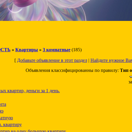
СТЬ
»
Квартиры
»
3 комнатные
(185)
[
Добавьте объявление в этот раздел
|
Найдите нужное Ва
Объявления классифицированны по правилу:
Тип о
з
х квартир, деньги за 1 день.
нта
яэ
натную
н. квартиру
артир на одну большую квартиру