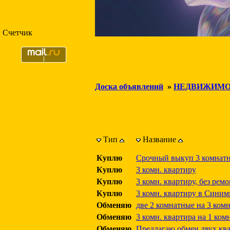
Счетчик
Доска объявлений
»
НЕДВИЖИМО
Тип
Название
Куплю
Срочный выкуп 3 комнатны
Куплю
3 комн. квартиру
Куплю
3 комн. квартиру, без ремо
Куплю
3 комн. квартиру в Синим
Обменяю
две 2 комнатные на 3 ком
Обменяю
3 комн. квартира на 1 ком
Обменяю
Предлагаю обмен двух кв