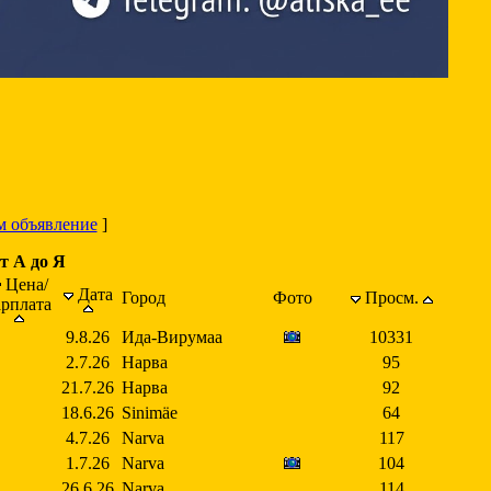
м объявление
]
т А до Я
Цена/
Дата
Город
Фото
Просм.
арплата
9.8.26
Ида-Вирумаа
10331
2.7.26
Нарва
95
21.7.26
Нарва
92
18.6.26
Sinimäe
64
4.7.26
Narva
117
1.7.26
Narva
104
26.6.26
Narva
114