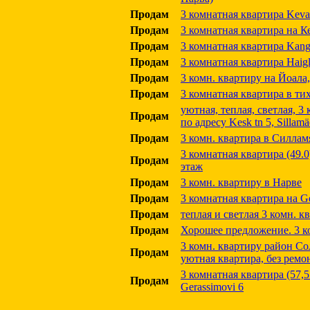
Продам
3 комнатная квартира Kevad
Продам
3 комнатная квартира на Ке
Продам
3 комнатная квартира Kange
Продам
3 комнатная квартира Haigl
Продам
3 комн. квартиру на Йоала,
Продам
3 комнатная квартира в ти
уютная, теплая, светлая, 3
Продам
по адресу Kesk tn 5, Sillamä
Продам
3 комн. квартира в Силлам
3 комнатная квартира (49.0)
Продам
этаж
Продам
3 комн. квартиру в Нарве
Продам
3 комнатная квартира на Ge
Продам
теплая и светлая 3 комн. к
Продам
Хорошее предложение. 3 к
3 комн. квартиру район Со
Продам
уютная квартира, без ремо
3 комнатная квартира (57,5 
Продам
Gerassimovi 6