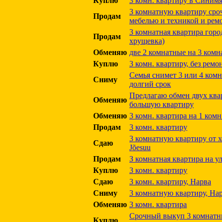
Куплю
3 комн. квартиру в Синим
3 комнатную квартиру сро
Продам
мебелью и техникой и рем
3 комнатная квартира горо
Продам
хрущевка)
Обменяю
две 2 комнатные на 3 ком
Куплю
3 комн. квартиру, без ремо
Семья снимет 3 или 4 ком
Сниму
долгий срок
Предлагаю обмен двух ква
Обменяю
большую квартиру
Обменяю
3 комн. квартира на 1 комн
Продам
3 комн. квартиру
3 комнатную квартиру от х
Сдаю
Jõesuu
Продам
З комнатная квартира на 
Куплю
3 комн. квартиру
Сдаю
3 комн. квартиру, Нарва
Сниму
3 комнатную квартиру, На
Обменяю
3 комн. квартира
Срочный выкуп 3 комнатны
Куплю