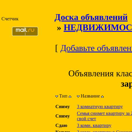
Доска объявлений
Счетчик
»
НЕДВИЖИМОС
[
Добавьте объявлени
Объявления кла
за
Тип
Название
Сниму
3 комнатную квартиру
Семья снимет квартиру за
Сниму
свой счет
Сдаю
3 комн. квартиру