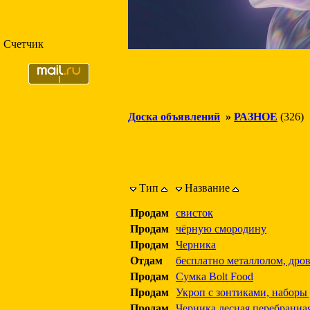
Счетчик
Доска объявлений
»
РАЗНОЕ
(326)
Тип
Название
Продам
свисток
Продам
чёрную смородину
Продам
Черника
Отдам
бесплатно металлолом, дро
Продам
Сумка Bolt Food
Продам
Укроп с зонтиками, наборы 
Продам
Черника лесная перебранна