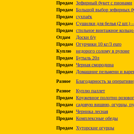
Продам
Зефирный букет с пионами
Продам
Большой выбор зефирных бу
Продам
сухпаёк
Продам
Сушилки для белья (2 шт.) 
Продам
стильное винтажное кольцо
Отдам
Доски б/у
Продам
Огурчики 10 кг/3 euro
Куплю
недорого солому в рулоне
Продам
Бутыль 20л
Продам
Черная смородина
Продам
Домашние пельмени и варен
Разное
Благодарность за оперативн
Разное
Куплю паллет
Продам
Кружевное полотно розовог
Продам
садовую вишню, огурцы, пу
Продам
Черника лесная
Продам
Комплексные обеды
Продам
Хуторские огурцы