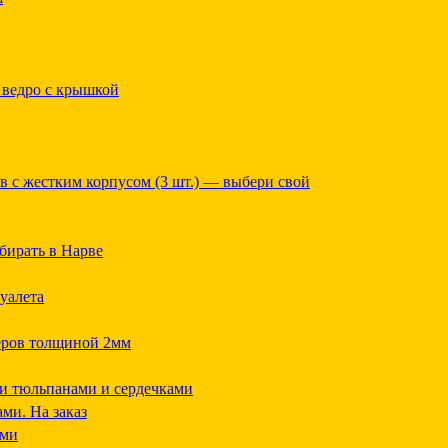
 ведро с крышкой
в с жестким корпусом (3 шт.) — выбери свой
бирать в Нарве
уалета
еров толщиной 2мм
и тюльпанами и сердечками
ми. На заказ
ами