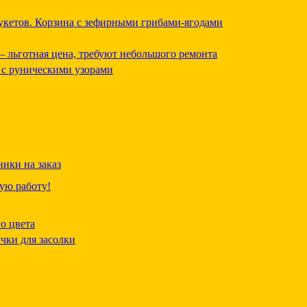
кетов. Корзина с зефирными грибами-ягодами
— льготная цена, требуют небольшого ремонта
 с руническими узорами
ики на заказ
ую работу!
о цвета
чки для засолки