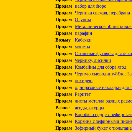
Продам
набор для бюро
Продам
Черника свежая, перебрана
Продам
Огурцы
Продам
Металлическое 50-литровое
Продам
парафин
Возьму
Кабачки
Продам
монеты
Продам
Стильные футляры для очко
Продам
Чернику, лисички
Продам
Комбайны для сбора ягод
Продам
Черную смородину/8€/кг. За
Продам
орхидею
Продам
одноразовые накладки для т
Продам
Раритет
Продам
листы металла разных разм
Разное
ягоды, огурцы
Продам
Коробка-сердце с зефирным
Продам
Корзина с зефирными пиона
Продам
Зефирный букет с тюльпан