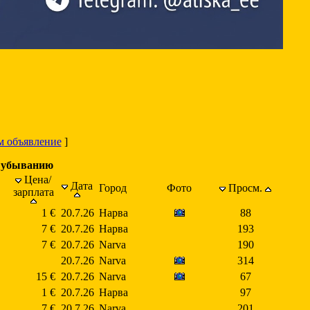
м объявление
]
о убыванию
Цена/
Дата
Город
Фото
Просм.
зарплата
1 €
20.7.26
Нарва
88
7 €
20.7.26
Нарва
193
7 €
20.7.26
Narva
190
20.7.26
Narva
314
15 €
20.7.26
Narva
67
1 €
20.7.26
Нарва
97
7 €
20.7.26
Narva
201