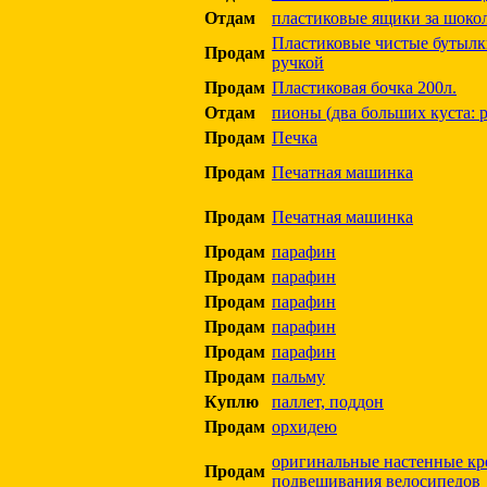
Отдам
пластиковые ящики за шоко
Пластиковые чистые бутылки
Продам
ручкой
Продам
Пластиковая бочка 200л.
Отдам
пионы (два больших куста: 
Продам
Печка
Продам
Печатная машинка
Продам
Печатная машинка
Продам
парафин
Продам
парафин
Продам
парафин
Продам
парафин
Продам
парафин
Продам
пальму
Куплю
паллет, поддон
Продам
орхидею
оригинальные настенные кр
Продам
подвешивания велосипедов