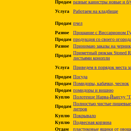
Продам
разные канистры новые и б/у
Услуга
Работаем на кладбище
Продам
пчел
Разное
Прощание с Виссарионом Г
Продам
продукция со своего огород
Разное
Принимаю заказы на черни
Приметный рюкзак Stoned R
Продам
листьями конопли
Услуга
Приведем в порядок места з
Продам
Посуда
Продам
Помидоры, кабачки, чеснок
Продам
помидоры и вишню
Куплю
Полотенце Нарва-Йыесуу "
Полностью чистые пищевые
Продам
литров
Куплю
Покрывало
Куплю
Подвесная корзина
Отдам
пластиковые ящики от овощ