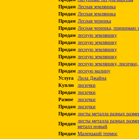
Продам
Лесная земляника
Продам
Лесная земляника
Продам
Лесная черника
Продам
Лесная черника, принимаю 
Продам
лесную землянику
Продам
лесную землянику
Продам
лесную землянику
Продам
лесную землянику
Продам
лесную землянику, лисички, 
Продам
лесную малину
Услуга
Лила Джайна
Куплю
лисички
Продам
лисички
Разное
лисички
Продам
лисички
Продам
листы металла разных разм
листы металла разных разм
Продам
металл новый
Продам
Маленький термос