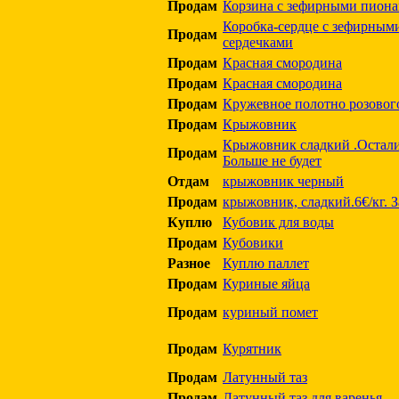
Продам
Корзина с зефирными пионам
Коробка-сердце с зефирным
Продам
сердечками
Продам
Красная смородина
Продам
Красная смородина
Продам
Кружевное полотно розовог
Продам
Крыжовник
Крыжовник сладкий .Остали
Продам
Больше не будет
Отдам
крыжовник черный
Продам
крыжовник, сладкий.6€/кг. З
Куплю
Кубовик для воды
Продам
Кубовики
Разное
Куплю паллет
Продам
Куриные яйца
Продам
куриный помет
Продам
Курятник
Продам
Латунный таз
Продам
Латунный таз для варенья