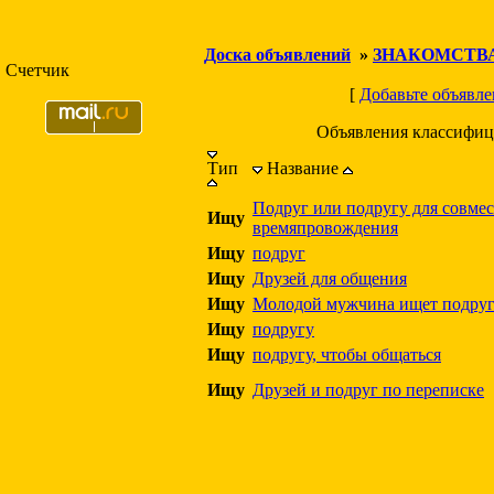
Доска объявлений
»
ЗНАКОМСТВ
Счетчик
[
Добавьте объявле
Объявления классифиц
Тип
Название
Подруг или подругу для совме
Ищу
времяпровождения
Ищу
подруг
Ищу
Друзей для общения
Ищу
Молодой мужчина ищет подру
Ищу
подругу
Ищу
подругу, чтобы общаться
Ищу
Друзей и подруг по переписке