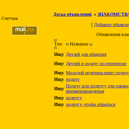
Доска объявлений
»
ЗНАКОМСТВ
Счетчик
[
Добавьте объявле
Объявления кла
Тип
Название
Ищу
Друзей для общения
Ищу
Друзей и подруг по переписке
Ищу
Молодой мужчина ищет подру
Ищу
подруг
Подруг или подругу для совме
Ищу
времяпровождения
Ищу
подругу
Ищу
подругу, чтобы общаться