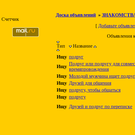
Доска объявлений
»
ЗНАКОМСТВ
Счетчик
[
Добавьте объявле
Объявления 
Тип
Название
Ищу
подруг
Подруг или подругу для совме
Ищу
времяпровождения
Ищу
Молодой мужчина ищет подру
Ищу
Друзей для общения
Ищу
подругу, чтобы общаться
Ищу
подругу
Ищу
Друзей и подруг по переписке