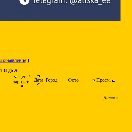
м объявление
]
т Я до А
Цена/
Дата
Город
Фото
Просм.
зарплата
Далее
»