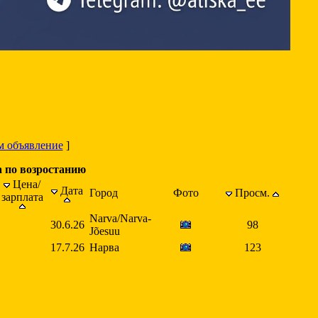
м объявление
]
а по возростанию
Цена/
Дата
Город
Фото
Просм.
зарплата
Narva/Narva-
30.6.26
98
Jõesuu
17.7.26
Нарва
123