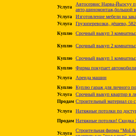
Автосервис Нарва-Йыэсуу п
Услуга
авто,шиномонтаж,большой в
Услуга
Изготовление мебели на зак
Услуга
Грузоперевозки, дёшево, 58
Куплю
Срочный выкуп 3 комнатных 
Куплю
Срочный выкуп 2 комнатных 
Куплю
Срочный выкуп 1 комнатных 
Куплю
Фирма покупает автомобили
Услуга
Аренда машин
Куплю
Куплю гараж для личного п
Услуга
Срочный выкуп квартир в л
Продам
Строительный материал со с
Услуга
Натяжные потолки по досту
Продам
Натяжные потолки! Скидка
Строительная фирма "MoL&
Услуга
квартир: как "под ключ", т