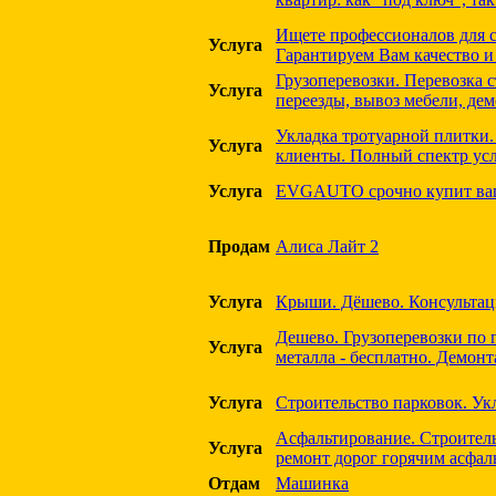
Ищете профессионалов для с
Услуга
Гарантируем Вам качество и
Грузоперевозки. Перевозка с
Услуга
переезды, вывоз мебели, де
Укладка тротуарной плитки.
Услуга
клиенты. Полный спектр усл
Услуга
EVGAUTO срочно купит ваш
Продам
Алиса Лайт 2
Услуга
Крыши. Дёшево. Консультац
Дешево. Грузоперевозки по 
Услуга
металла - бесплатно. Демонт
Услуга
Строительство парковок. Ук
Асфальтирование. Строител
Услуга
ремонт дорог горячим асфал
Отдам
Машинка