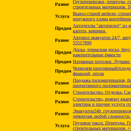
Грузоперевозки, переезды, г
Разное
строительных материалов. Те
Вывоз старой мебели, строи
Услуга
ненужного хлама контейнер
Авточехлы "автопилот" из э
Продам
капота, коврики.
Автовоз эвакуатор 24/7, зап
Разное
55517899
Доска, террасная доска, брус
Продам
накопительные ёмкости
Продам
Натяжные потолки. Лучшие 
Чернозем просеянный/плодо
Продам
фракций, песок
Продажа пиломатериалов, бр
Разное
пропитанного пиломатериал
Разное
Строительство. Отделка. Са
Строительство, ремонт квар
Разное
электрик и прочие услуги с
Эвакуатор24h, грузоперевозк
Разное
демонтаж любой сложности. T
Грузовое такси. Переезды. Г
Услуга
строительных материалов. +