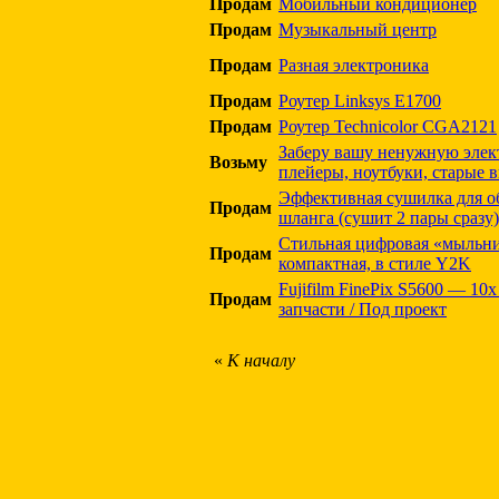
Продам
Мобильный кондиционер
Продам
Музыкальный центр
Продам
Разная электроника
Продам
Роутер Linksys E1700
Продам
Роутер Technicolor CGA2121
Заберу вашу ненужную элек
Возьму
плейеры, ноутбуки, старые 
Эффективная сушилка для об
Продам
шланга (сушит 2 пары сразу)
Стильная цифровая «мыльн
Продам
компактная, в стиле Y2K
Fujifilm FinePix S5600 — 10
Продам
запчасти / Под проект
«
К началу