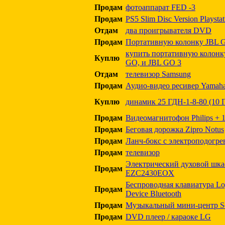
Продам
фотоаппарат FED -3
Продам
PS5 Slim Disc Version Playstat
Отдам
два проигрывателя DVD
Продам
Портативную колонку JBL GO
купить портативную колонк
Куплю
GO, и JBL GO 3
Отдам
телевизор Samsung
Продам
Аудио-видео ресивер Yamah
Куплю
динамик 25 ГДН-1-8-80 (10 
Продам
Видеомагнитофон Philips + 
Продам
Беговая дорожка Zipro Notus
Продам
Ланч-бокс с электроподогре
Продам
телевизор
Электрический духовой шкаф 
Продам
EZC2430EOX
Беспроводная клавиатура Log
Продам
Device Bluetooth
Продам
Музыкальный мини-центр S
Продам
DVD плеер / караоке LG