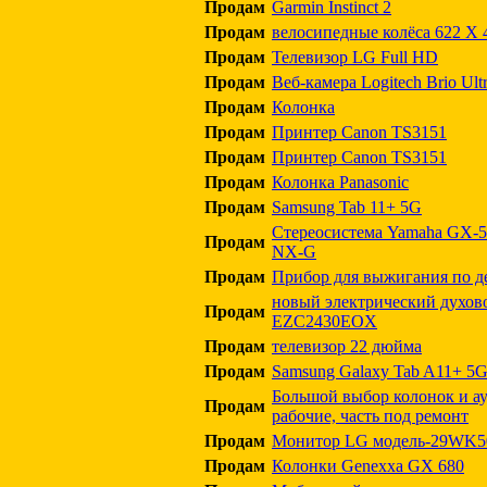
Продам
Garmin Instinct 2
Продам
велосипедные колёса 622 Х 
Продам
Телевизор LG Full HD
Продам
Веб-камера Logitech Brio Ult
Продам
Колонка
Продам
Принтер Canon TS3151
Продам
Принтер Canon TS3151
Продам
Колонка Panasonic
Продам
Samsung Tab 11+ 5G
Стереосистема Yamaha GX-
Продам
NX-G
Продам
Прибор для выжигания по д
новый электрический духово
Продам
EZC2430EOX
Продам
телевизор 22 дюйма
Продам
Samsung Galaxy Tab A11+ 5
Большой выбор колонок и а
Продам
рабочие, часть под ремонт
Продам
Монитор LG модель-29WK5
Продам
Колонки Genexxa GX 680