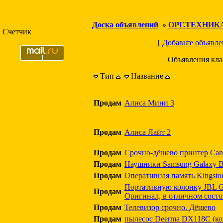
Доска объявлений
»
ОРГ.ТЕХНИК
Счетчик
[
Добавьте объявле
Объявления кл
Тип
Название
Продам
Алиса Мини 3
Продам
Алиса Лайт 2
Продам
Срочно-дёшево принтер Can
Продам
Наушники Samsung Galaxy B
Продам
Оперативная память Kingsto
Портативную колонку JBL GO
Продам
Оригинал, в отличном сост
Продам
Телевизор срочно. Дёшево
Продам
пылесос Deerma DX118C (кон