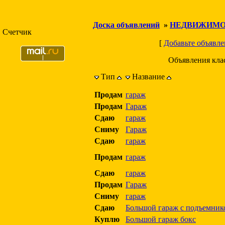
Доска объявлений
»
НЕДВИЖИМО
Счетчик
[
Добавьте объявле
Объявления кла
Тип
Название
Продам
гараж
Продам
Гараж
Сдаю
гараж
Сниму
Гараж
Сдаю
гараж
Продам
гараж
Сдаю
гараж
Продам
Гараж
Сниму
гараж
Сдаю
Большой гараж с подъемник
Куплю
Большой гараж бокс