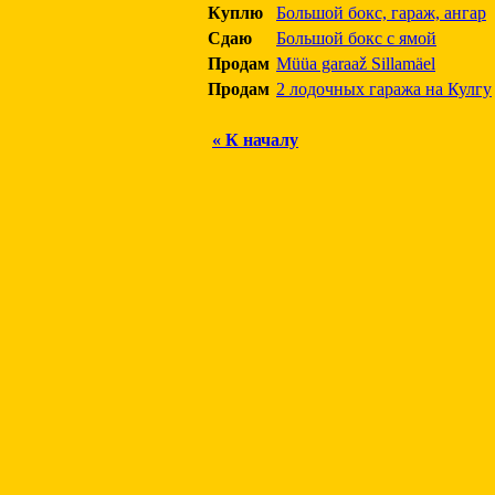
Куплю
Большой бокс, гараж, ангар
Сдаю
Большой бокс с ямой
Продам
Müüa garaaž Sillamäel
Продам
2 лодочных гаража на Кулгу
« К началу