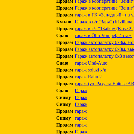
Продам
Гараж в кооперативе "Зенит"
Продам
Гараж в кооперативе "Зенит"
Продам
гараж в ГК «Западный» на у
Куплю
Гараж в г/т "Заря" (Kivilinna 
Продам
гараж в г/т "Tšaika» (Kose 22
Сдаю
гараж в Õhu-Vompel, 2 этаж
Продам
Гараж автопалатку 6х3м. Но
Продам
Гараж автопалатку 6х3м. выс
Продам
Гараж автопалатку 6х3 высо
Сдаю
гараж Ural-Auto
Продам
гараж sojuzi х/к
Продам
гараж Rahu 2
Продам
гараж (ул. Раху, за Ehituse A
Сдаю
Гараж
Сниму
Гараж
Сниму
Гараж
Продам
гараж
Сниму
гараж
Продам
гараж
Продам
Гараж