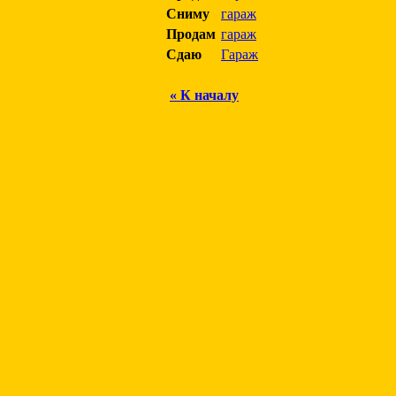
Сниму
гараж
Продам
гараж
Сдаю
Гараж
« К началу