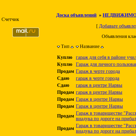
Доска объявлений
»
НЕДВИЖИМО
Счетчик
[
Добавьте объявле
Объявления кла
Тип
Название
Куплю
гараж для себя в районе уч
Куплю
Гараж для личного пользова
Продам
Гараж в черте города
Сдаю
гараж в черте города
Сдаю
гараж в центре Нарвы
Продам
гараж в центре Нарвы
Продам
Гараж в центре Нарвы
Продам
Гараж в центре Нарвы
Гараж в товариществе "Рассв
Продам
виадука по дороге на приба
Гараж в товариществе "Рассв
Продам
виадука по дороге на приба