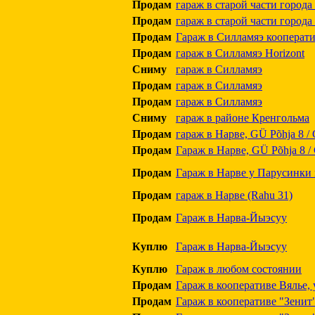
Продам
гараж в старой части город
Продам
гараж в старой части город
Продам
Гараж в Силламяэ кооперати
Продам
гараж в Силламяэ Horizont
Сниму
гараж в Силламяэ
Продам
гараж в Силламяэ
Продам
гараж в Силламяэ
Сниму
гараж в районе Кренгольма
Продам
гараж в Нарве, GÜ Põhja 8 /
Продам
Гараж в Нарве, GÜ Põhja 8 
Продам
Гараж в Нарве у Парусинки 
Продам
гараж в Нарве (Rahu 31)
Продам
Гараж в Нарва-Йыэсуу
Куплю
Гараж в Нарва-Йыэсуу
Куплю
Гараж в любом состоянии
Продам
Гараж в кооперативе Вялье, 
Продам
Гараж в кооперативе "Зенит"