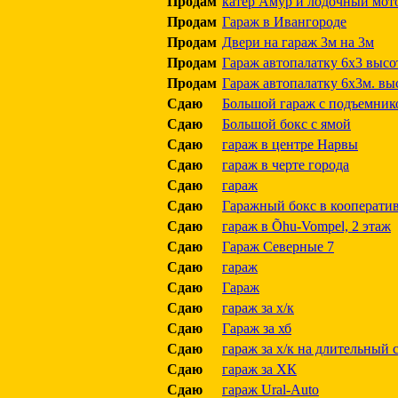
Продам
катер Амур и лодочный мото
Продам
Гараж в Ивангороде
Продам
Двери на гараж 3м на 3м
Продам
Гараж автопалатку 6х3 высо
Продам
Гараж автопалатку 6х3м. выс
Сдаю
Большой гараж с подъемник
Сдаю
Большой бокс с ямой
Сдаю
гараж в центре Нарвы
Сдаю
гараж в черте города
Сдаю
гараж
Сдаю
Гаражный бокс в кооперати
Сдаю
гараж в Õhu-Vompel, 2 этаж
Сдаю
Гараж Северные 7
Сдаю
гараж
Сдаю
Гараж
Сдаю
гараж за х/к
Сдаю
Гараж за хб
Сдаю
гараж за х/к на длительный 
Сдаю
гараж за ХК
Сдаю
гараж Ural-Auto