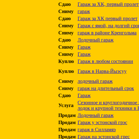
Сдаю
Гараж за ХК, первый пролет
Сниму
гараж
Сдаю
Гараж за ХК первый пролет
Сниму
Гараж с ямой, на долгий сро
Сниму
гараж в районе Кренгольма
Сдаю
Лодочный гараж
Сниму
Гараж
Сниму
Гараж
Куплю
Гараж в любом состоянии
Куплю
Гараж в Нарва-Йыэсуу
Сниму
лодочный гараж
Сниму
гараж на длительный срок
Сдаю
Гараж
Сезонное и круглогодичное 
Услуга
лодок и крупной техники в 
Продам
Лодочный гараж
Продам
Гараж у эстонской грэс
Продам
гараж в Силламяэ
Продам
Гараж на эстонской грес