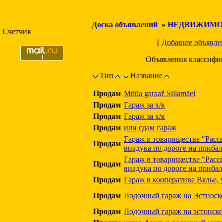
Доска объявлений
»
НЕДВИЖИМО
Счетчик
[
Добавьте объявле
Объявления классифи
Тип
Название
Продам
Müüa garaaž Sillamäel
Продам
Гараж за х/к
Продам
Гараж за х/к
Продам
или сдам гараж
Гараж в товариществе "Рассв
Продам
виадука по дороге на приба
Гараж в товариществе "Рассв
Продам
виадука по дороге на приба
Продам
Гараж в кооперативе Вялье, 
Продам
Лодочный гараж на Эстноск
Продам
Лодочный гараж на эстонско