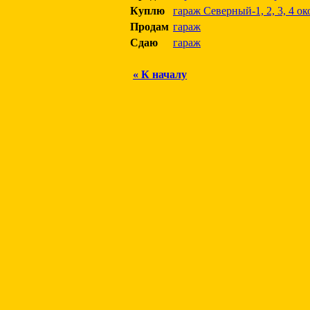
Куплю
гараж Северный-1, 2, 3, 4 ок
Продам
гараж
Сдаю
гараж
« К началу