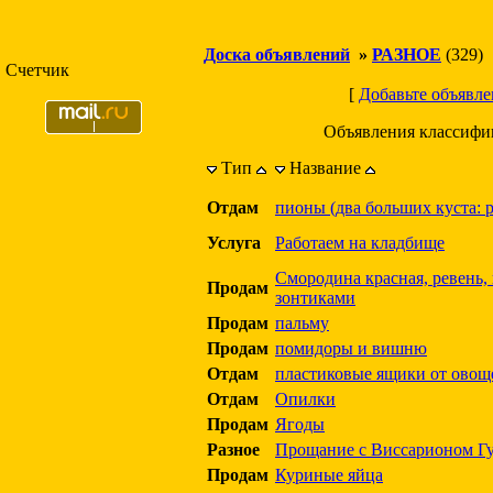
Доска объявлений
»
РАЗНОЕ
(329)
Счетчик
[
Добавьте объявле
Объявления классифи
Тип
Название
Отдам
пионы (два больших куста: 
Услуга
Работаем на кладбище
Смородина красная, ревень, 
Продам
зонтиками
Продам
пальму
Продам
помидоры и вишню
Отдам
пластиковые ящики от овощ
Отдам
Опилки
Продам
Ягоды
Разное
Прощание с Виссарионом Г
Продам
Куриные яйца