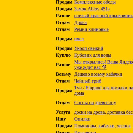
Продам
Комплексные обеды
Продам
Замок Abloy 451s
Разное
спелый красный крыжовник
Отдам
Дрова
Отдам
Ремни клиновые
Продам
пчел
Продам
Укроп свежий
Куплю
Кубовик для воды
Мы открылись! Ваша Яндек
Разное
уже ждет вас 💜
Возьму
Дёшево возьму кабачки
Отдам
Чайный гриб
Туи / Elupuud для посадки на
Продам
дома
Отдам
Сосны на древесину
Услуга
доски на дрова, доставка бе
Ищу
Опилки
Продам
Помидоры, кабачки, чеснок
Отдам
Ингалятор