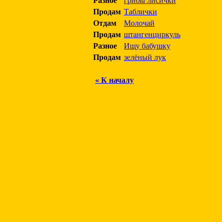
Разное
грибы лисички
Продам
Таблички
Отдам
Молочай
Продам
штангенциркуль
Разное
Ищу бабушку
Продам
зелёный лук
« К началу