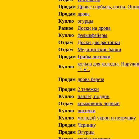
Продам
Дрова: горбыль, сосна. Опи
Продам
дрова
Куплю
огурцы
Разное
Доски на дрова
Куплю
фальшфейеры
Отдам
Доски для растопки
Отдам
Медицинские банки
Продам
Грибы лисички
кольца для колодца. Наружн
Куплю
"1 м".
Продам
дрова береза
Продам
2 тележки
Куплю
паллет, поддон
Отдам
крыжовник черный
Куплю
лисички
Куплю
молодой укроп и петрушку
Продам
Чернику
Продам
Огурцы