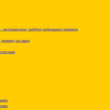
— льготная цена, требуют небольшого ремонта
 чернику на заказ
 пахлава
анки
релки