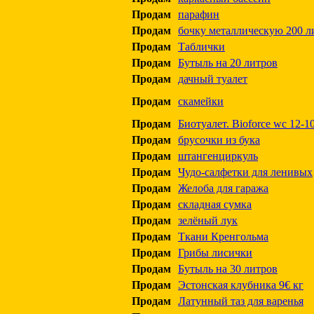
Продам
парафин
Продам
бочку металлическую 200 л
Продам
Таблички
Продам
Бутыль на 20 литров
Продам
дачный туалет
Продам
скамейки
Продам
Биотуалет. Bioforce wc 12-10
Продам
брусочки из бука
Продам
штангенциркуль
Продам
Чудо-салфетки для ленивых
Продам
Желоба для гаража
Продам
складная сумка
Продам
зелёный лук
Продам
Ткани Кренгольма
Продам
Грибы лисички
Продам
Бутыль на 30 литров
Продам
Эстонская клубника 9€ кг
Продам
Латунный таз для варенья