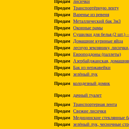
Продам
лисички
Продам
Транспортёрную ленту
Продам
Варенье из ревеня
Продам
Металлический бак 3м3
Продам
Оконные рамы
Продам
Сушилки для белья (2 шт.) 
Продам
Домашние куриные яйца
Продам
лесную землянику, лисички,
Продам
Европоддоны (паллеты)
Продам
Азербайджанская, домашняя
Продам
Бак из нержавейки
Продам
зелёный лук
Продам
колодезный домик
Продам
дачный туалет
Продам
Транспортерная лента
Продам
Свежие лисички
Продам
Медицинские стеклянные б
Продам
зелёный лук, чесночные ст