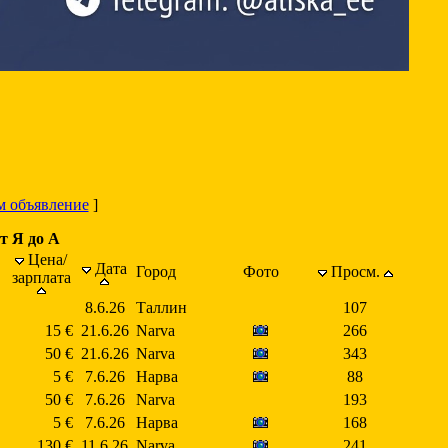
м объявление
]
т Я до А
Цена/
Дата
Город
Фото
Просм.
зарплата
8.6.26
Таллин
107
15 €
21.6.26
Narva
266
50 €
21.6.26
Narva
343
5 €
7.6.26
Нарва
88
50 €
7.6.26
Narva
193
5 €
7.6.26
Нарва
168
130 €
11.6.26
Narva
241