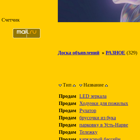
Счетчик
Доска объявлений
»
РАЗНОЕ
(329)
Тип
Название
Продам
LED зеркала
Продам
Ходунки для пожилых
Продам
Рулатор
Продам
брусочки из бука
Продам
парковку в Усть-Нарве
Продам
Тележку
Продам
каркасный бассейн