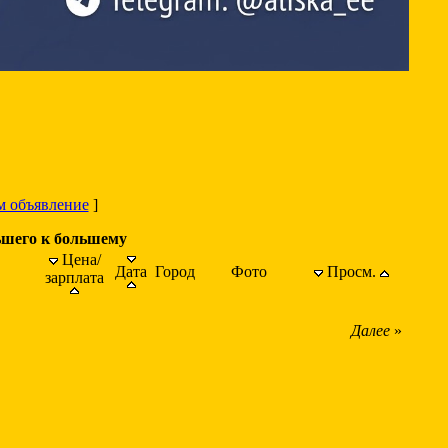
м объявление
]
ьшего к большему
Цена/
Дата
Город
Фото
Просм.
зарплата
Далее
»