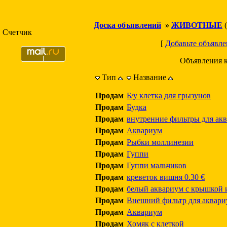
Доска объявлений
»
ЖИВОТНЫЕ
(
Счетчик
[
Добавьте объявле
Объявления 
Тип
Название
Продам
Б/у клетка для грызунов
Продам
Будка
Продам
внутренние фильтры для ак
Продам
Аквариум
Продам
Рыбки моллинезии
Продам
Гуппи
Продам
Гуппи мальчиков
Продам
креветок вишня 0.30 €
Продам
белый аквариум с крышкой 
Продам
Внешний фильтр для аквари
Продам
Аквариум
Продам
Хомяк с клеткой