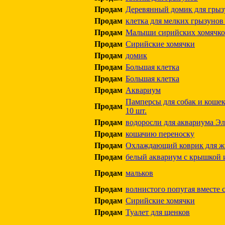
Продам
Деревянный домик для грыз
Продам
клетка для мелких грызунов
Продам
Малыши сирийских хомячко
Продам
Сирийские хомячки
Продам
домик
Продам
Большая клетка
Продам
Большая клетка
Продам
Аквариум
Памперсы для собак и кошек
Продам
10 шт.
Продам
водоросли для аквариума Эл
Продам
кошачию переноску
Продам
Охлаждающий коврик для 
Продам
белый аквариум с крышкой 
Продам
мальков
Продам
волнистого попугая вместе 
Продам
Сирийские хомячки
Продам
Туалет для щенков