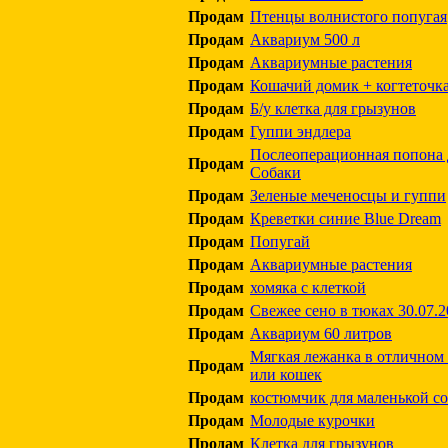
Продам
Птенцы волнистого попугая
Продам
Аквариум 500 л
Продам
Аквариумные растения
Продам
Кошачий домик + когтеточк
Продам
Б/у клетка для грызунов
Продам
Гуппи эндлера
Послеоперационная попона 
Продам
Собаки
Продам
Зеленые меченосцы и гуппи
Продам
Креветки синие Blue Dream
Продам
Попугай
Продам
Аквариумные растения
Продам
хомяка с клеткой
Продам
Свежее сено в тюках 30.07.2
Продам
Аквариум 60 литров
Мягкая лежанка в отличном 
Продам
или кошек
Продам
костюмчик для маленькой с
Продам
Молодые курочки
Продам
Клетка для грызунов