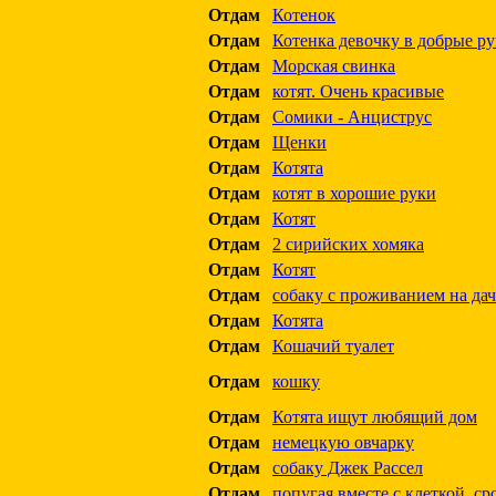
Отдам
Котенок
Отдам
Котенка девочку в добрые р
Отдам
Морская свинка
Отдам
котят. Очень красивые
Отдам
Сомики - Анциструс
Отдам
Щенки
Отдам
Котята
Отдам
котят в хорошие руки
Отдам
Котят
Отдам
2 сирийских хомяка
Отдам
Котят
Отдам
собаку с проживанием на дач
Отдам
Котята
Отдам
Кошачий туалет
Отдам
кошку
Отдам
Котята ищут любящий дом
Отдам
немецкую овчарку
Отдам
собаку Джек Рассел
Отдам
попугая вместе с клеткой, ср