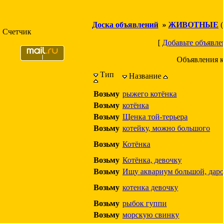
Доска объявлений
»
ЖИВОТНЫЕ
(
Счетчик
[
Добавьте объявле
Объявления 
Тип
Название
Возьму
рыжего котёнка
Возьму
котёнка
Возьму
Щенка той-терьера
Возьму
котейку, можно большого
Возьму
Котёнка
Возьму
Котёнка, девочку
Возьму
Ищу аквариум большой, дар
Возьму
котенка девочку
Возьму
рыбок гуппи
Возьму
морскую свинку