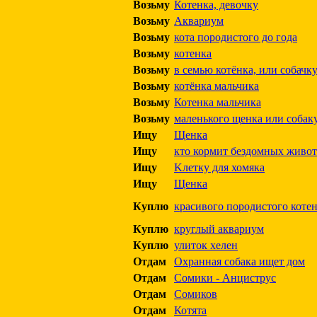
Возьму
Котенка, девочку
Возьму
Аквариум
Возьму
кота породистого до года
Возьму
котенка
Возьму
в семью котёнка, или собачк
Возьму
котёнка мальчика
Возьму
Котенка мальчика
Возьму
маленького щенка или собак
Ищу
Щенка
Ищу
кто кормит бездомных живо
Ищу
Kлетку для хомяка
Ищу
Щенка
Куплю
красивого породистого коте
Куплю
круглый аквариум
Куплю
улиток хелен
Отдам
Охранная собака ищет дом
Отдам
Сомики - Анциструс
Отдам
Сомиков
Отдам
Котята