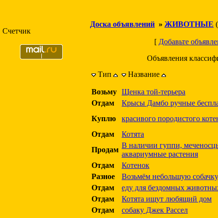
Доска объявлений
»
ЖИВОТНЫЕ
(
Счетчик
[
Добавьте объявле
Объявления классиф
Тип
Название
Возьму
Щенка той-терьера
Отдам
Крысы Дамбо ручные беспла
Куплю
красивого породистого коте
Отдам
Котята
В наличии гуппи, меченосцы
Продам
аквариумные растения
Отдам
Котенок
Разное
Возьмём небольшую собачк
Отдам
еду для бездомных животны
Отдам
Котята ищут любящий дом
Отдам
собаку Джек Рассел