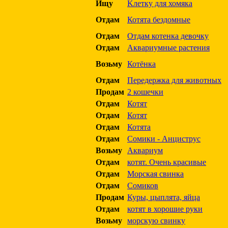
Ищу
Kлетку для хомяка
Отдам
Котята бездомные
Отдам
Отдам котенка девочку
Отдам
Аквариумные растения
Возьму
Котёнка
Отдам
Передержка для животных
Продам
2 кошечки
Отдам
Котят
Отдам
Котят
Отдам
Котята
Отдам
Сомики - Анциструс
Возьму
Аквариум
Отдам
котят. Очень красивые
Отдам
Морская свинка
Отдам
Сомиков
Продам
Куры, цыплята, яйца
Отдам
котят в хорошие руки
Возьму
морскую свинку