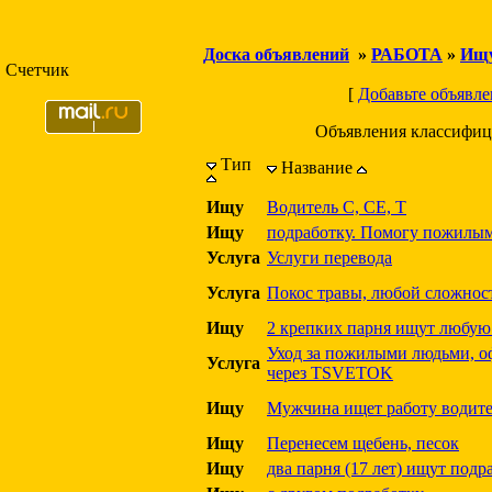
Доска объявлений
»
РАБОТА
»
Ищу
Счетчик
[
Добавьте объявле
Объявления классифиц
Тип
Название
Ищу
Водитель С, СЕ, Т
Ищу
подработку. Помогу пожилым
Услуга
Услуги перевода
Услуга
Покос травы, любой сложнос
Ищу
2 крепких парня ищут любую
Уход за пожилыми людьми, о
Услуга
через TSVETOK
Ищу
Мужчина ищет работу водит
Ищу
Перенесем щебень, песок
Ищу
два парня (17 лет) ищут подр