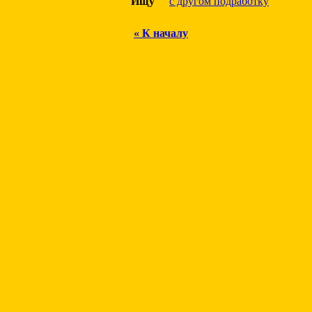
Ищу
с другом подработку
« К началу