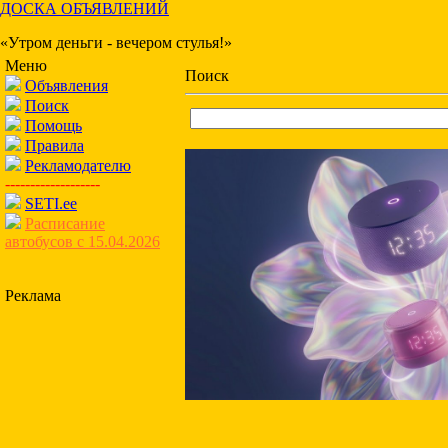
ДОСКА ОБЪЯВЛЕНИЙ
«Утром деньги - вечером стулья!»
Меню
Поиск
Объявления
Поиск
Помощь
Правила
Рекламодателю
-------------------
SETI.ee
Расписание
автобусов с 15.04.2026
Реклама