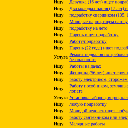
Ищу
Девушка (16 лет) ищет подраб
Ищу
Два молодых парня (17 лет) 
Ищу
подработку сварщиком (135, 
Ищу
Молодые парни, ищем разову
Ищу
подработку на лето
Ищу
Парень ищет подработку
Ищу
Работу/подработку
Ищу
Парень (22 года) ищет подра
Ремонт подвалов по требова
Услуга
безопасности
Ищу
Работы на дачах
Ищу
Женщина (56 лет) ищет срочн
Ищу
работу электриком, стороже
Работу пособником, земляные
Ищу
лопате
Услуга
Установка заборов, ворот, ка
Ищу
любую подработку
Ищу
Молодой человек ищет любую
Ищу
работу сантехником или эле
Ищу
Малярные работы