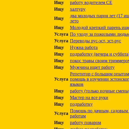
Ищу
работу водителем СЕ
Ищу
халтуру
два молодых парня лет (17 и
Ищу
лето
Ищу
Молодой крепкий парень ище
Услуга
По уходу за пожилыми людь
Услуга
Переводы рус-эст, эст-рус
Ищу
Нужна работа
Ищу
подработку (вечера и суббота
Ищу
покос травы своим триммеро
Ищу
Мужчина ищет работу
Репетитор с большим опытом
Услуга
помощь в изучении эстонског
языков
Ищу
работу (только ночные смены
Ищу
Мастер на все руки
Ищу
подработку
Помощь по дачным, садовым 
Услуга
работам
Ищу
работу поваром