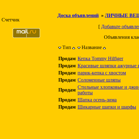
Доска объявлений
»
ЛИЧНЫЕ ВЕ
Счетчик
[
Добавьте объявле
Объявления кла
Тип
Название
Продам
Кепка Tommy Hilfiger
Продам
Красивые шляпки ажурные в
Продам
парик-кепка с хвостом
Продам
Соломенные шляпы
Стильные хлопковые и джи
Продам
работы
Продам
Шапка осень-зима
Продам
Шикарные шапки и шарфы