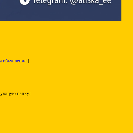
м объявление
]
свующую папку!