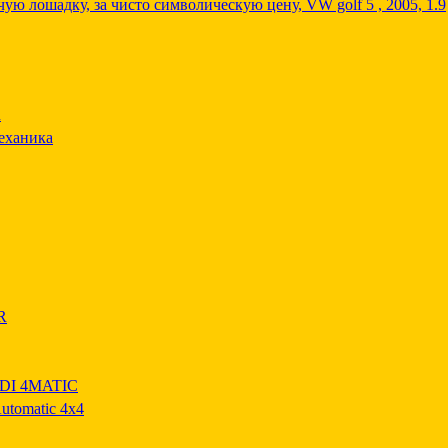
ую лошадку, за чисто символическую цену, VW golf 5 , 2005, 1.9
R
механика
R
DI 4MATIC
tomatic 4x4