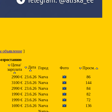
м объявление
]
возростанию
Цена/
Дата
Город
Фото
Просм.
зарплата
2990 €
23.6.26
Narva
86
3100 €
23.6.26
Narva
144
2990 €
23.6.26
Narva
84
1990 €
23.6.26
Narva
82
1999 €
23.6.26
Narva
72
1690 €
23.6.26
Narva
136
Narva-