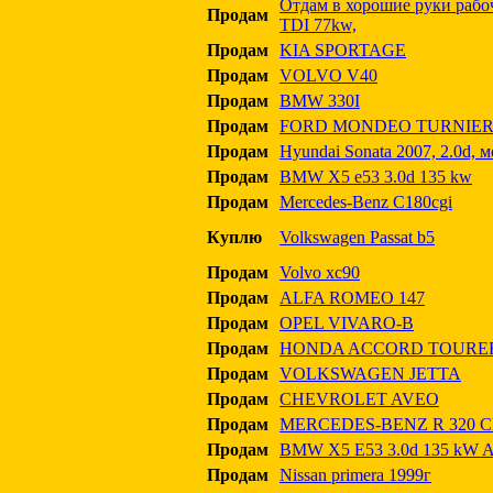
Отдам в хорошие руки рабоч
Продам
TDI 77kw,
Продам
KIA SPORTAGE
Продам
VOLVO V40
Продам
BMW 330I
Продам
FORD MONDEO TURNIE
Продам
Hyundai Sonata 2007, 2.0d, 
Продам
BMW X5 e53 3.0d 135 kw
Продам
Mercedes-Benz C180cgi
Куплю
Volkswagen Passat b5
Продам
Volvo xc90
Продам
ALFA ROMEO 147
Продам
OPEL VIVARO-B
Продам
HONDA ACCORD TOURE
Продам
VOLKSWAGEN JETTA
Продам
CHEVROLET AVEO
Продам
MERCEDES-BENZ R 320 C
Продам
BMW X5 E53 3.0d 135 kW Au
Продам
Nissan primera 1999г