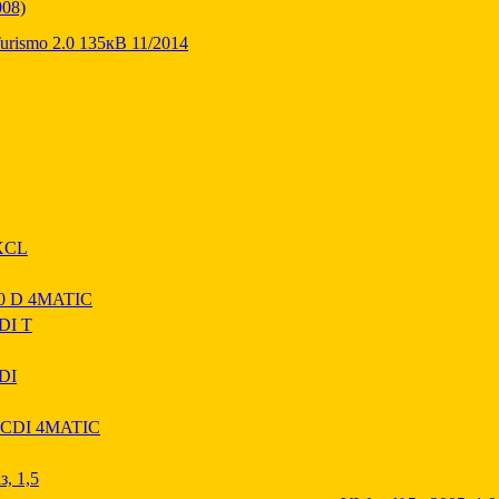
008)
rismo 2.0 135кВ 11/2014
XCL
 D 4MATIC
DI T
DI
CDI 4MATIC
, 1,5