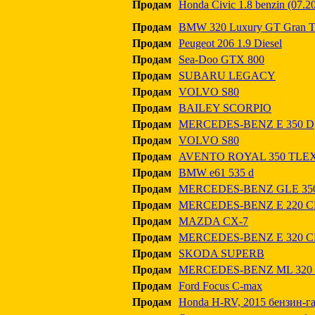
Продам
Honda Civic 1.8 benzin (07.2
Продам
BMW 320 Luxury GT Gran Tu
Продам
Peugeot 206 1.9 Diesel
Продам
Sea-Doo GTX 800
Продам
SUBARU LEGACY
Продам
VOLVO S80
Продам
BAILEY SCORPIO
Продам
MERCEDES-BENZ E 350 D
Продам
VOLVO S80
Продам
AVENTO ROYAL 350 TLE
Продам
BMW e61 535 d
Продам
MERCEDES-BENZ GLE 350
Продам
MERCEDES-BENZ E 220 C
Продам
MAZDA CX-7
Продам
MERCEDES-BENZ E 320 C
Продам
SKODA SUPERB
Продам
MERCEDES-BENZ ML 320 
Продам
Ford Focus C-max
Продам
Honda H-RV, 2015 бензин-газ