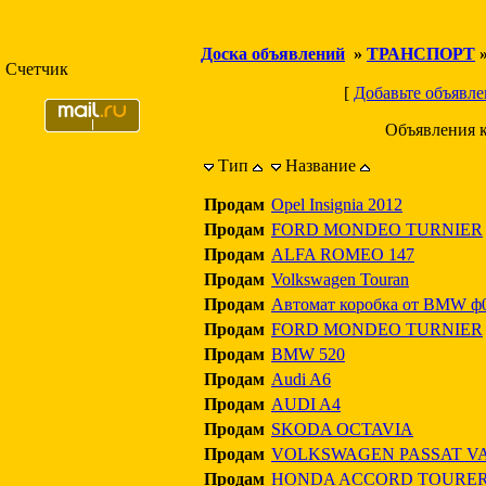
Доска объявлений
»
ТРАНСПОРТ
Счетчик
[
Добавьте объявле
Объявления 
Тип
Название
Продам
Opel Insignia 2012
Продам
FORD MONDEO TURNIER
Продам
ALFA ROMEO 147
Продам
Volkswagen Touran
Продам
Автомат коробка от BMW ф0
Продам
FORD MONDEO TURNIER
Продам
BMW 520
Продам
Audi A6
Продам
AUDI A4
Продам
SKODA OCTAVIA
Продам
VOLKSWAGEN PASSAT V
Продам
HONDA ACCORD TOURE