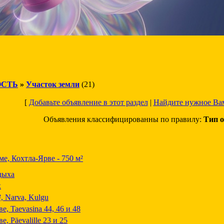
СТЬ
»
Участок земли
(21)
[
Добавьте объявление в этот раздел
|
Найдите нужное Ва
Объявления классифицированны по правилу:
Тип о
е, Кохтла-Ярве - 750 м²
дыха
к
, Narva, Kulgu
е, Taevasina 44, 46 и 48
, Päevalille 23 и 25