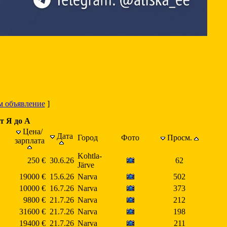
м объявление
]
т Я до А
Цена/
Дата
Город
Фото
Просм.
зарплата
Kohtla-
250 €
30.6.26
62
Järve
19000 €
15.6.26
Narva
502
10000 €
16.7.26
Narva
373
9800 €
21.7.26
Narva
212
31600 €
21.7.26
Narva
198
19400 €
21.7.26
Narva
211