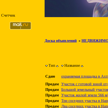
Счетчик
Доска объявлений
»
НЕДВИЖИМО
Тип
Название
Сдаю
охраняемая площадка в Ахтм
Продам
Участок с готовой зоной от
Продам
Большой земельный участо
Продам
Участок жилой земли 566 м²
Продам
Три соседних участка в Нарв
Продам
Два соседних участка в Нарве