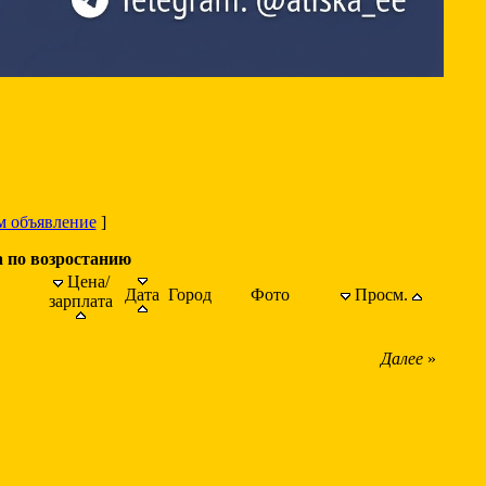
м объявление
]
а по возростанию
Цена/
Дата
Город
Фото
Просм.
зарплата
Далее
»