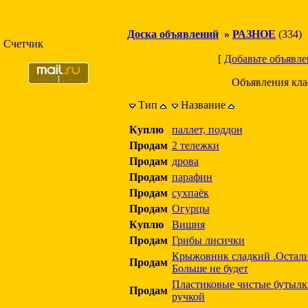
Доска объявлений
»
РАЗНОЕ
(334)
Счетчик
[
Добавьте объявле
Объявления кл
Тип
Название
Куплю
паллет, поддон
Продам
2 тележки
Продам
дрова
Продам
парафин
Продам
сухпаёк
Продам
Огурцы
Куплю
Вишня
Продам
Грибы лисички
Крыжовник сладкий .Остали
Продам
Больше не будет
Пластиковые чистые бутылки
Продам
ручкой