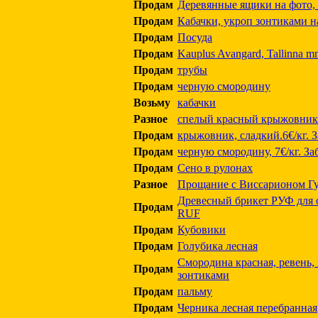
Продам
Деревянные ящики на фото,
Продам
Кабачки, укроп зонтиками н
Продам
Посуда
Продам
Kauplus Avangard, Tallinna mn
Продам
трубы
Продам
черную смородину
Возьму
кабачки
Разное
спелый красный крыжовник
Продам
крыжовник, сладкий.6€/кг. З
Продам
черную смородину, 7€/кг. За
Продам
Сено в рулонах
Разное
Прощание с Виссарионом Г
Древесный брикет РУФ для от
Продам
RUF
Продам
Кубовики
Продам
Голубика лесная
Смородина красная, ревень, 
Продам
зонтиками
Продам
пальму
Продам
Черника лесная перебранная