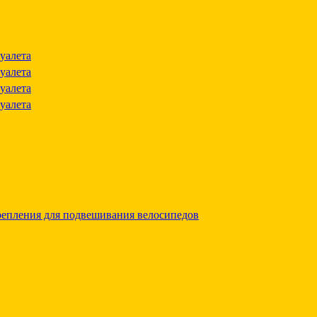
уалета
уалета
уалета
уалета
репления для подвешивания велосипедов