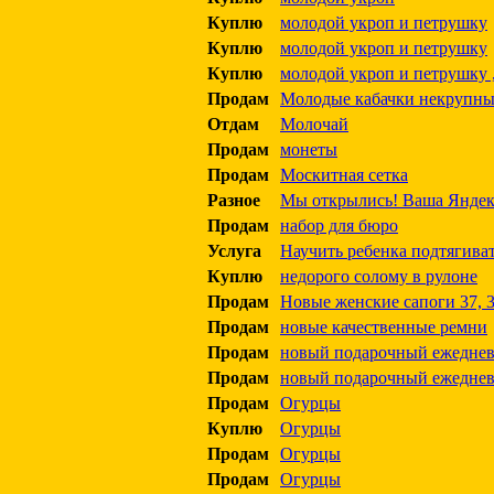
Куплю
молодой укроп и петрушку
Куплю
молодой укроп и петрушку
Куплю
молодой укроп и петрушку 
Продам
Молодые кабачки некрупны
Отдам
Молочай
Продам
монеты
Продам
Москитная сетка
Разное
Мы открылись! Ваша Яндекс
Продам
набор для бюро
Услуга
Научить ребенка подтягива
Куплю
недорого солому в рулоне
Продам
Новые женские сапоги 37, 3
Продам
новые качественные ремни
Продам
новый подарочный ежедне
Продам
новый подарочный ежедне
Продам
Огурцы
Куплю
Огурцы
Продам
Огурцы
Продам
Огурцы