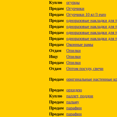
Куплю
огурцы
Продам
Огурчики
Продам
Огурчики 10 кг/3 euro
Продам
одноразовые накладки для т
Продам
одноразовые накладки для т
Продам
одноразовые накладки для т
Продам
одноразовые накладки для т
Продам
Оконные рамы
Отдам
Опилки
Ищу
Опилки
Продам
Опилки
Отдам
Оптом посуду, свечи
Продам
оригинальные настенные к
Продам
орхидею
Куплю
паллет, поддон
Продам
пальму
Продам
парафин
Продам
парафин