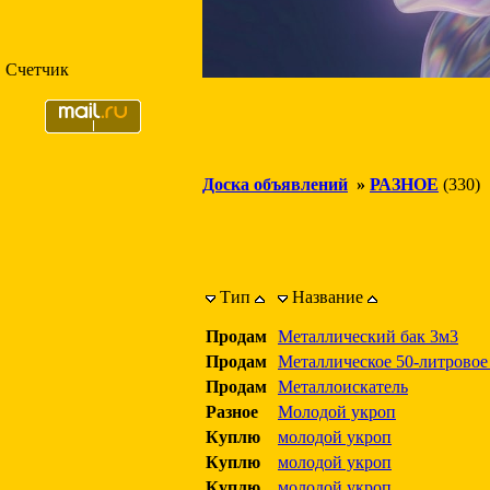
Счетчик
Доска объявлений
»
РАЗНОЕ
(330)
Тип
Название
Продам
Металлический бак 3м3
Продам
Металлическое 50-литровое
Продам
Металлоискатель
Разное
Молодой укроп
Куплю
молодой укроп
Куплю
молодой укроп
Куплю
молодой укроп