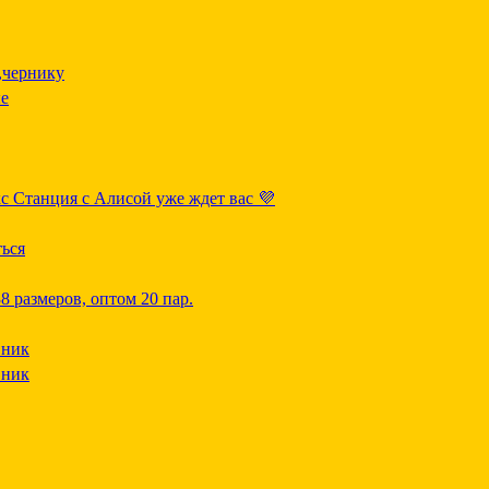
,чернику
е
 Станция с Алисой уже ждет вас 💜
ться
8 размеров, оптом 20 пар.
вник
вник