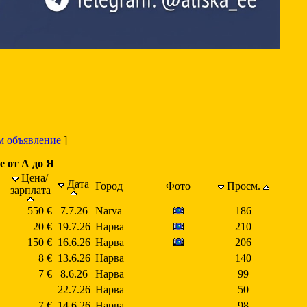
м объявление
]
е от А до Я
Цена/
Дата
Город
Фото
Просм.
зарплата
550 €
7.7.26
Narva
186
20 €
19.7.26
Нарва
210
150 €
16.6.26
Нарва
206
8 €
13.6.26
Нарва
140
7 €
8.6.26
Нарва
99
22.7.26
Нарва
50
7 €
14.6.26
Нарва
98