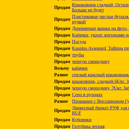
Крыжовник сладкий .Остали
Продам
Больше не будет
Пластиковые чистые бутылки
Продам
ручкой
Продам
Деревянные ящики на фото,
Продам
Кабачки, укроп зонтиками н
Продам
Посуда
Продам
Kauplus Avangard, Tallinna mn
Продам
трубы
Продам
черную смородину
Возьму
кабачки
Разное
спелый красный крыжовник
Продам
крыжовник, сладкий.6€/кг. З
Продам
черную смородину, 7€/кг. За
Продам
Сено в рулонах
Разное
Прощание с Виссарионом Г
Древесный брикет РУФ для от
Продам
RUF
Продам
Кубовики
Продам
Голубика лесная