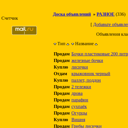
Доска объявлений
»
РАЗНОЕ
(336)
Счетчик
[
Добавьте объявле
Объявления кл
Тип
Название
Продам
Бочки пластиковые 200 лит
Продам
железные бочки
Куплю
лисички
Отдам
крыжовник черный
Куплю
паллет, поддон
Продам
2 тележки
Продам
дрова
Продам
парафин
Продам
сухпаёк
Продам
Огурцы
Куплю
Вишня
Продам
Грибы лисички