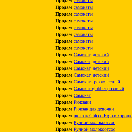
Продам
самокаты
Продам
самокаты
Продам
самокаты
Продам
самокаты
Продам
самокаты
Продам
самокаты
Продам
самокаты
Продам
самокаты
Продам
Самокат, детский
Продам
Самокат, детский
Продам
Самокат, детский
Продам
Самокат, детский
Продам
Самокат трехколесный
Продам
Самокат globber розовый
Продам
Самокат
Продам
Рюкзаки
Продам
Рюкзак для девочки
Продам
рюкзак Chicco Ergo в хорош
Продам
Ручной молокоотсос
Продам
Ручной молокоотсос