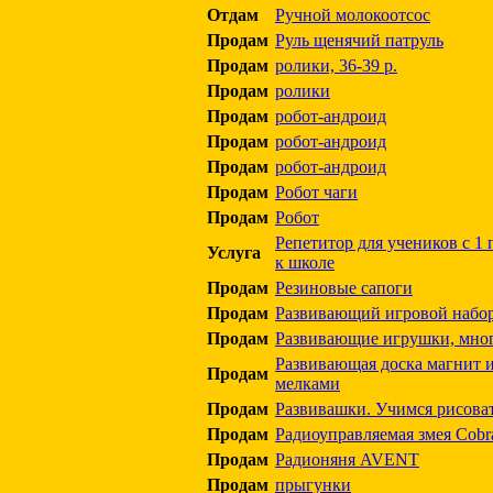
Отдам
Ручной молокоотсос
Продам
Руль щенячий патруль
Продам
ролики, 36-39 р.
Продам
ролики
Продам
робот-андроид
Продам
робот-андроид
Продам
робот-андроид
Продам
Робот чаги
Продам
Робот
Репетитор для учеников с 1 
Услуга
к школе
Продам
Резиновые сапоги
Продам
Развивающий игровой набор
Продам
Развивающие игрушки, мно
Развивающая доска магнит и
Продам
мелками
Продам
Развивашки. Учимся рисова
Продам
Радиоуправляемая змея Cobr
Продам
Радионяня AVENT
Продам
прыгунки