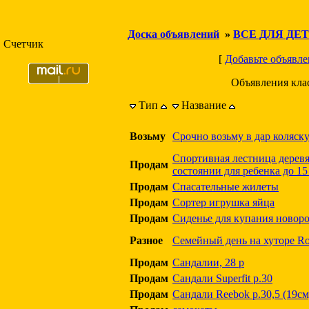
Доска объявлений
»
ВСЕ ДЛЯ ДЕ
Счетчик
[
Добавьте объявле
Объявления кла
Тип
Название
Возьму
Срочно возьму в дар коляск
Спортивная лестница дерев
Продам
состоянии для ребенка до 15
Продам
Спасательные жилеты
Продам
Сортер игрушка яйца
Продам
Сиденье для купания новор
Разное
Семейный день на хуторе Roo
Продам
Сандалии, 28 р
Продам
Сандали Superfit р.30
Продам
Сандали Reebok р.30,5 (19см