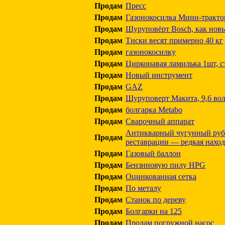
Продам
Пресс
Продам
Газонокосилка Мини-тракто
Продам
Шуруповёрт Bosch, как нов
Продам
Тиски весят примерно 40 кг
Продам
газонокосилку
Продам
Цирконавая ламилька 1шт, с
Продам
Новый инструмент
Продам
GAZ
Продам
Шуруповерт Макита, 9,6 вол
Продам
болгарка Metabo
Продам
Сварочный аппарат
Антикварный чугунный руба
Продам
реставрации — редкая наход
Продам
Газовый баллон
Продам
Бензиновую пилу HPG
Продам
Оцинкованная сетка
Продам
По металу
Продам
Станок по дереву
Продам
Болгарки на 125
Продам
Продам погружной насос