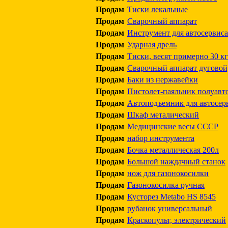
Продам
Тиски лекальные
Продам
Сварочный аппарат
Продам
Инструмент для автосервиса
Продам
Ударная дрель
Продам
Тиски, весят примерно 30 кг
Продам
Сварочный аппарат дуговой
Продам
Баки из нержавейки
Продам
Пистолет-паяльник полуавт
Продам
Автоподъемник для автосер
Продам
Шкаф металический
Продам
Медицинские весы СССР
Продам
набор инструмента
Продам
Бочка металлическая 200л
Продам
Большой наждачный станок
Продам
нож для газонокосилки
Продам
Газонокосилка ручная
Продам
Кусторез Metabo HS 8545
Продам
рубанок универсальный
Продам
Краскопульт, электрический