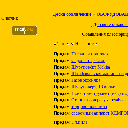
Доска объявлений
»
ОБОРУДОВА
Счетчик
[
Добавьте объявле
Объявления классифиц
Тип
Название
Продам
Пильный станочек
Продам
Садовый трактор
Продам
Шуруповёрт Makita
Продам
Шлифовальная машина по де
Продам
Газонокосилка
Продам
Шуруповерт, 18 вольт
Продам
Новый инструмент (на фото
Продам
Станок по дереву - metabo
Продам
торцовочная пила
Продам
сварочный аппарат KEMPO
Продам
Эл.пила