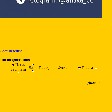
м объявление
]
а по возростанию
Цена/
Дата
Город
Фото
Просм.
зарплата
Далее
»