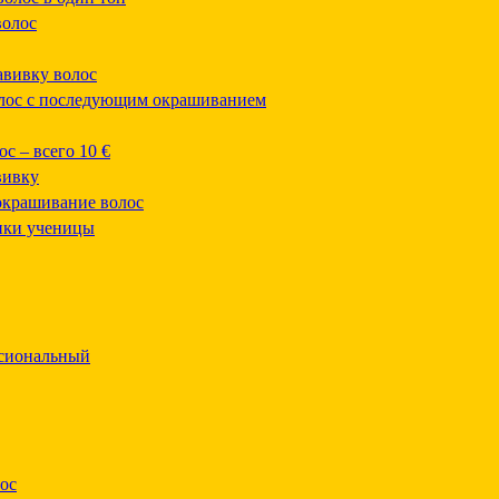
волос
авивку волос
олос с последующим окрашиванием
с – всего 10 €
вивку
 окрашивание волос
ики ученицы
ссиональный
ос