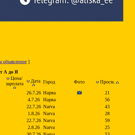
м объявление
]
т А до Я
Цена/
Дата
Город
Фото
Просм.
зарплата
26.7.26
Нарва
21
4.7.26
Нарва
56
22.7.26
Narva
43
1.8.26
Narva
28
22.7.26
Narva
59
2.8.26
Narva
25
30.7.26
Narva
53