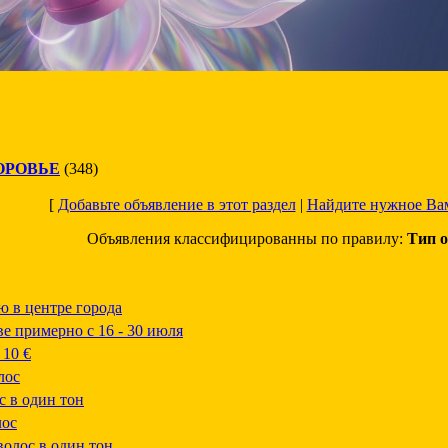
ОРОВЬЕ
(348)
[
Добавьте объявление в этот раздел
|
Найдите нужное Ва
Объявления классифицированны по правилу:
Тип о
ю в центре города
е примерно с 16 - 30 июля
 10 €
лос
с в один тон
лос
олос в один тон