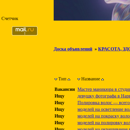
Счетчик
Доска объявлений
»
КРАСОТА, ЗД
Тип
Название
Вакансии
Мастер маникюра в студи
Ищу
девушку фотографа в Нарв
Ищу
Полировка волос — всего
Ищу
моделей на осветление во
Ищу
моделей на покраску воло
Ищу
моделей на полировку во
Ищу
моделей на окрашивание в