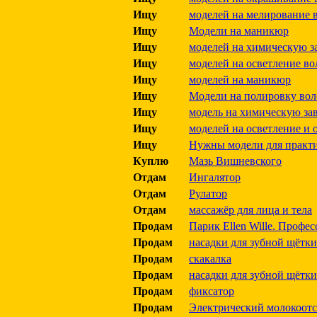
Ищу
моделей на мелирование 
Ищу
Модели на маникюр
Ищу
моделей на химическую з
Ищу
моделей на осветление в
Ищу
моделей на маникюр
Ищу
Модели на полировку воло
Ищу
модель на химическую за
Ищу
моделей на осветление и
Ищу
Нужны модели для практ
Куплю
Мазь Вишневского
Отдам
Ингалятор
Отдам
Рулатор
Отдам
массажёр для лица и тела
Продам
Парик Ellen Wille. Профе
Продам
насадки для зубной щётки
Продам
скакалка
Продам
насадки для зубной щётки
Продам
фиксатор
Продам
Электрический молокоотс