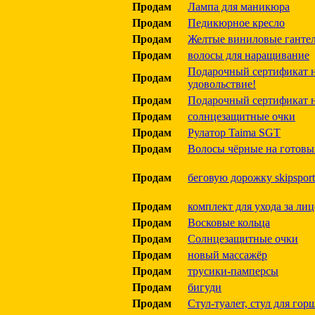
Продам
Лампа для маникюра
Продам
Педикюрное кресло
Продам
Желтые виниловые гантели 
Продам
волосы для наращивание
Подарочный сертификат н
Продам
удовольствие!
Продам
Подарочный сертификат н
Продам
солнцезащитные очки
Продам
Рулатор Taima SGT
Продам
Волосы чёрные на готовы
Продам
беговую дорожку skipsport
Продам
комплект для ухода за ли
Продам
Восковые кольца
Продам
Солнцезащитные очки
Продам
новый массажёр
Продам
трусики-памперсы
Продам
бигуди
Продам
Стул-туалет, стул для гор