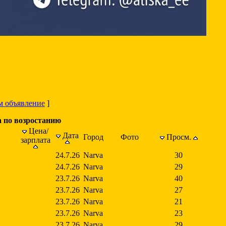
м объявление
]
а по возростанию
Цена/
Дата
Город
Фото
Просм.
зарплата
24.7.26
Narva
30
24.7.26
Narva
29
23.7.26
Narva
40
23.7.26
Narva
27
23.7.26
Narva
21
23.7.26
Narva
23
23.7.26
Narva
29