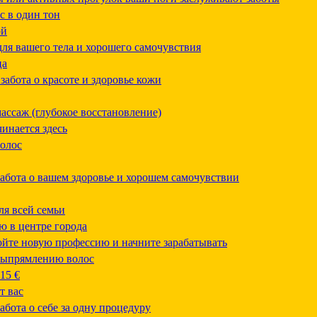
с в один тон
ой
ля вашего тела и хорошего самочувствия
ца
абота о красоте и здоровье кожи
ассаж (глубокое восстановление)
инается здесь
олос
абота о вашем здоровье и хорошем самочувствии
ля всей семьи
ю в центре города
ойте новую профессию и начните зарабатывать
выпрямлению волос
15 €
т вас
бота о себе за одну процедуру