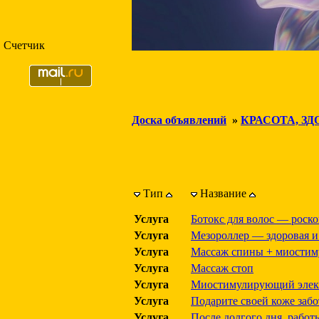
Счетчик
Доска объявлений
»
КРАСОТА, ЗД
Тип
Название
Услуга
Ботокс для волос — роск
Услуга
Мезороллер — здоровая и
Услуга
Массаж спины + миостим
Услуга
Массаж стоп
Услуга
Миостимулирующий элект
Услуга
Подарите своей коже забо
Услуга
После долгого дня, рабо