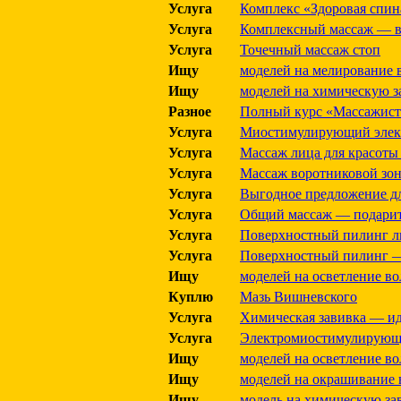
Услуга
Комплекс «Здоровая спина
Услуга
Комплексный массаж — в
Услуга
Точечный массаж стоп
Ищу
моделей на мелирование 
Ищу
моделей на химическую з
Разное
Полный курс «Массажист
Услуга
Миостимулирующий элек
Услуга
Массаж лица для красоты
Услуга
Массаж воротниковой зо
Услуга
Выгодное предложение дл
Услуга
Общий массаж — подарит
Услуга
Поверхностный пилинг л
Услуга
Поверхностный пилинг —
Ищу
моделей на осветление во
Куплю
Мазь Вишневского
Услуга
Химическая завивка — ид
Услуга
Электромиостимулирующ
Ищу
моделей на осветление в
Ищу
моделей на окрашивание 
Ищу
модель на химическую за