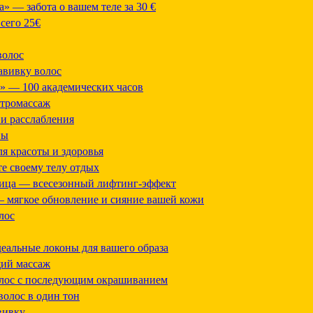
» — забота о вашем теле за 30 €
сего 25€
волос
авивку волос
» — 100 академических часов
тромассаж
 и расслабления
ны
я красоты и здоровья
е своему телу отдых
ица — всесезонный лифтинг-эффект
 мягкое обновление и сияние вашей кожи
лос
еальные локоны для вашего образа
ий массаж
олос с последующим окрашиванием
волос в один тон
вивку