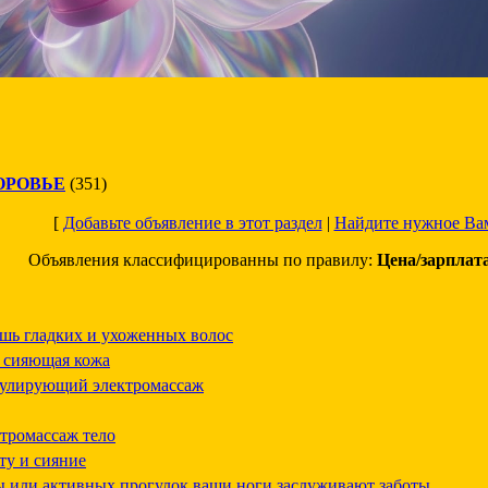
ОРОВЬЕ
(351)
[
Добавьте объявление в этот раздел
|
Найдите нужное Ва
Объявления классифицированны по правилу:
Цена/зарплат
ошь гладких и ухоженных волос
 сияющая кожа
улирующий электромассаж
ромассаж тело
ту и сияние
ты или активных прогулок ваши ноги заслуживают заботы