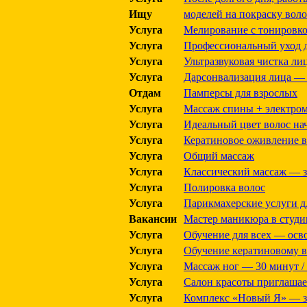
Ищу
моделей на покраску воло
Услуга
Мелирование с тонировк
Услуга
Профессиональный уход д
Услуга
Ультразвуковая чистка ли
Услуга
Дарсонвализация лица — з
Отдам
Памперсы для взрослых
Услуга
Массаж спины + электром
Услуга
Идеальный цвет волос нач
Услуга
Кератиновое оживление в
Услуга
Общий массаж
Услуга
Классический массаж — з
Услуга
Полировка волос
Услуга
Парикмахерские услуги д
Вакансии
Мастер маникюра в студи
Услуга
Обучение для всех — осв
Услуга
Обучение кератиновому 
Услуга
Массаж ног — 30 минут / 
Услуга
Салон красоты приглашае
Услуга
Комплекс «Новый Я» — за