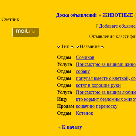
Доска объявлений
»
ЖИВОТНЫЕ
(
Счетчик
[
Добавьте объявле
Объявления классифи
Тип
Название
Отдам
Сомиков
Услуга
Присмотрю за вашими жив
Отдам
собаку
Отдам
попугая вместе с клеткой, с
Отдам
котят в хорошие руки
Услуга
Присмотрю за вашим люби
Ищу
кто кормит бездомных жив
Продам
кошачию переноску
Отдам
Котенок
« К началу