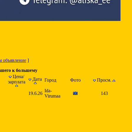
м объявление
]
ьшего к большему
Цена/
Дата
Город
Фото
Просм.
зарплата
Ida-
19.6.26
143
Virumaa