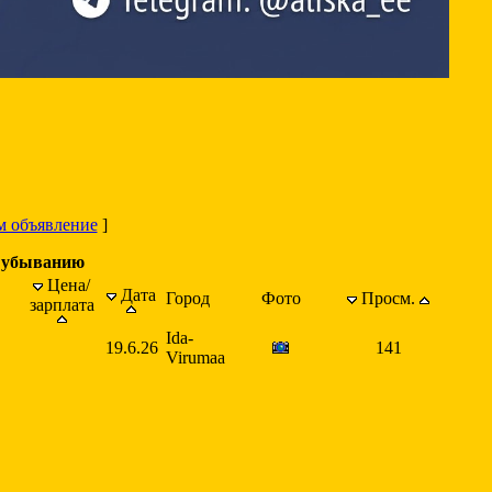
м объявление
]
о убыванию
Цена/
Дата
Город
Фото
Просм.
зарплата
Ida-
19.6.26
141
Virumaa