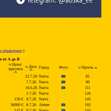
м объявление
]
е от А до Я
Цена/
Дата
Город
Фото
Просм.
зарплата
22.7.26
Narva
81
7.7.26
Narva
86
16.6.26
Narva
111
1.7.26
Narva
126
150 €
9.7.26
Narvs
145
36000 €
8.7.26
Ahtme
102
147 €
9.7.26
Narva
110