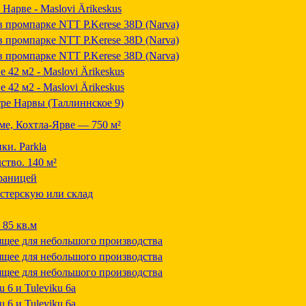
арве - Maslovi Ärikeskus
 промпарке NTT P.Kerese 38D (Narva)
 промпарке NTT P.Kerese 38D (Narva)
 промпарке NTT P.Kerese 38D (Narva)
42 м2 - Maslovi Ärikeskus
42 м2 - Maslovi Ärikeskus
ре Нарвы (Таллиннское 9)
ме, Кохтла-Ярве — 750 м²
ки. Parkla
ство. 140 м²
раницей
стерскую или склад
 85 кв.м
щее для небольшого производства
щее для небольшого производства
щее для небольшого производства
 6 и Tuleviku 6a
 6 и Tuleviku 6a