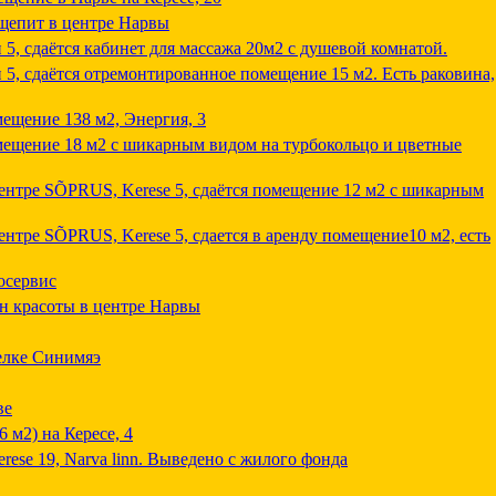
щепит в центре Нарвы
5, сдаётся кабинет для массажа 20м2 с душевой комнатой.
5, сдаётся отремонтированное помещение 15 м2. Есть раковина,
мещение 138 м2, Энергия, 3
омещение 18 м2 с шикарным видом на турбокольцо и цветные
центре SÕPRUS, Kerese 5, сдаётся помещение 12 м2 с шикарным
ентре SÕPRUS, Kerese 5, сдается в аренду помещение10 м2, есть
осервис
н красоты в центре Нарвы
елке Синимяэ
ве
 м2) на Кересе, 4
ese 19, Narva linn. Выведено с жилого фонда