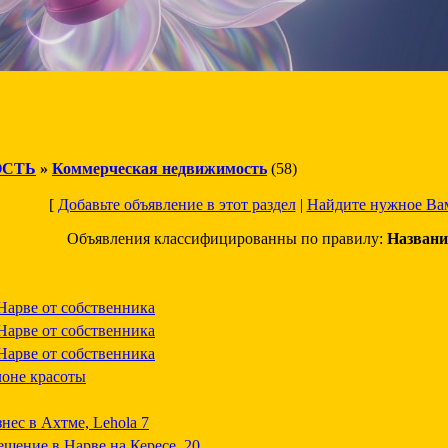
СТЬ
»
Коммерческая недвижимость
(58)
[
Добавьте объявление в этот раздел
|
Найдите нужное Ва
Объявления классифицированны по правилу:
Названи
Нарве от собственника
Нарве от собственника
Нарве от собственника
лоне красоты
ес в Ахтме, Lehola 7
щение в Нарве на Кересе, 20