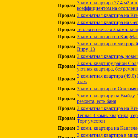
3 комн. квартира 77.4 м2 и 
Продам
коэффициентом на отоплен
Продам
3 комнатная квартира на Kree
Продам
3 комнатная квартира на Gera
Продам
теплая и светлая 3 комн. ква
Продам
3 комн. квартира на Kangelas
3 комн. квартира в микрора
Продам
Виру, 13
Продам
3 комнатная квартира, новы
3 комн. квартиру район Солд
Продам
уютная квартира, без ремонт
3 комнатная квартира (49.0) 
Продам
этаж
Продам
3 комн. квартира в Силламяэ
3 комн. квартиру на Выйду, 1
Продам
ремонта, есть баня
Продам
3 комнатная квартира на Kre
Теплая 3 комн. квартира, сер
Продам
Торг уместен
Продам
3 комн. квартира на Кангела
3 комнатная квартира в мик
Продам