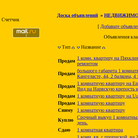
Доска объявлений
»
НЕДВИЖИМО
Счетчик
[
Добавьте объявле
Объявления кл
Тип
Название
1 комн. квартиру на Пяхклимя
Продам
ремонтом
большого габарита 1 комнатн
Продам
Кангеласте, 44, 2 балкона, 4
1 комнатную квартиру на Ene
Продам
Вид на Нарвскую крепость и
Продам
1 комнатную квартиру на Uus
Продам
1 комнатную квартиру
Сниму
1 комнатную квартиру
Срочный выкуп 1 комнатных 
Куплю
день.
Сдаю
1 комнатная квартира
1 комн. кв. с пропиской, на 2