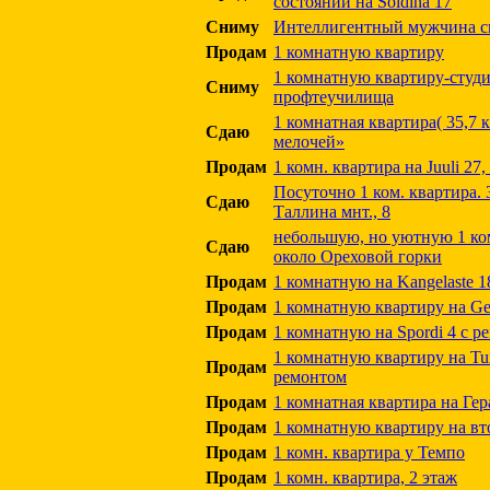
состоянии на Soldina 17
Сниму
Интеллигентный мужчина сн
Продам
1 комнатную квартиру
1 комнатную квартиру-студи
Сниму
профтеучилища
1 комнатная квартира( 35,7 
Сдаю
мелочей»
Продам
1 комн. квартира на Juuli 27,
Посуточно 1 ком. квартира. 
Сдаю
Таллина мнт., 8
небольшую, но уютную 1 ко
Сдаю
около Ореховой горки
Продам
1 комнатную на Kangelaste 1
Продам
1 комнатную квартиру на Ger
Продам
1 комнатную на Spordi 4 с р
1 комнатную квартиру на Tu
Продам
ремонтом
Продам
1 комнатная квартира на Гер
Продам
1 комнатную квартиру на вт
Продам
1 комн. квартира у Темпо
Продам
1 комн. квартира, 2 этаж