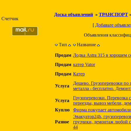
Доска объявлений
»
ТРАНСПОРТ
Счетчик
[
Добавьте объявле
Объявления классифиц
Тип
Название
Продам
Лодка Astra 315 в хорошем 
Продам
катер Vator
Продам
Катер
Дешево. Грузоперевозки по 
Услуга
металла - бесплатно. Демонт
Грузоперевозки. Перевозка с
Услуга
переезды, вывоз мебели, де
Куплю
Фирма покупает автомобили
Эвакуатор24h, грузоперевозк
Разное
грузчики, демонтаж любой сл
44