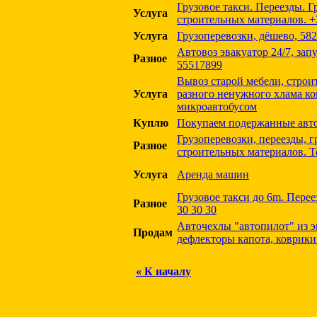
Грузовое такси. Переезды. Г
Услуга
строительных материалов. +
Услуга
Грузоперевозки, дёшево, 58
Автовоз эвакуатор 24/7, зап
Разное
55517899
Вывоз старой мебели, строи
Услуга
разного ненужного хлама к
микроавтобусом
Куплю
Покупаем подержанные авт
Грузоперевозки, переезды, г
Разное
строительных материалов. Те
Услуга
Аренда машин
Грузовое такси до 6m. Переез
Разное
30 30 30
Авточехлы "автопилот" из э
Продам
дефлекторы капота, коврики
« К началу