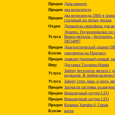
Продам
Дача-прицеп
Продам
два велосипеда
два велосипеда: DBS в хоро
Продам
стильный на литых дисках
Отдам
Держатель смартфона для ав
Дешево. Грузоперевозки по 
Услуга
Вывоз металла - бесплатно. 
58534997
Продам
Диагностический сканер O
Куплю
документы на Прогресс
Продам
домкрат (tungraud) новый, н
Ищу
Доставка Таллинн-Нарва
Заберу бесплатно металл с да
Услуга
подвалов. В любом количест
Услуга
Заберу стир. маш. и проч. ме
Продам
Запчасти системы охлажден
Продам
Инвалидный скутер LEO
Продам
Инвалидный скутер LEO
Продам
Казанка Yamaha 6. Гараж
Куплю
катер